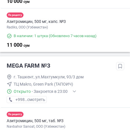
10 000
сум
По рецепту
Азитромицин, 500 мг, капс. №3
Radiks, ООО (Узбекистан)
В наличии: 1 штука
(Обновлено 7 часов назад)
11 000
сум
MEGA FARM №3
г. Ташкент, ул.Махтумкули, 93/3 дом
ТЦ Makro, Green Park (ТАПОИЧ)
Открыто
·
Закроется в 23:00
+998 (55) XXX-XX-XX
смотреть
По рецепту
Азитромицин, 500 мг, таб. №3
Navbahor Sanoat, ООО (Узбекистан)