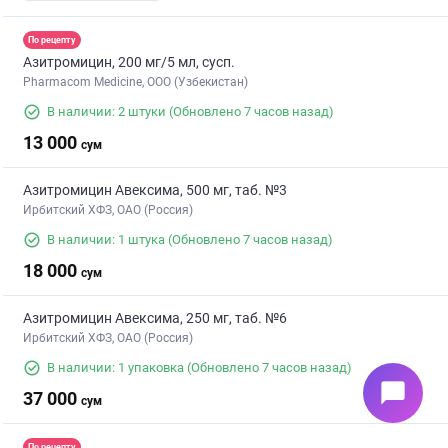
По рецепту
Азитромицин, 200 мг/5 мл, сусп.
Pharmacom Medicine, OOO (Узбекистан)
В наличии: 2 штуки
(Обновлено 7 часов назад)
13 000
сум
Азитромицин Авексима, 500 мг, таб. №3
Ирбитский ХФЗ, ОАО (Россия)
В наличии: 1 штука
(Обновлено 7 часов назад)
18 000
сум
Азитромицин Авексима, 250 мг, таб. №6
Ирбитский ХФЗ, ОАО (Россия)
В наличии: 1 упаковка
(Обновлено 7 часов назад)
chat_bubble
37 000
сум
По рецепту