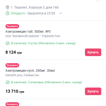
г. Ташкент, Корасув 3, дом 16Б
Открыто
·
Закроется в 23:59
По рецепту
Азитромицин таб. 500мг. №3
ООО "NAVBAHOR SANOAT " УЗБЕКИСТАН
В наличии: 5 штук
(Обновлено 3 мин. назад)
8 124
Купить
сум
По рецепту
Азитромицин сусп. 200мг. 30мл
Dentafill plus, Узбекистан
В наличии: 3 упаковки
(Обновлено 3 мин. назад)
13 710
Купить
сум
По рецепту