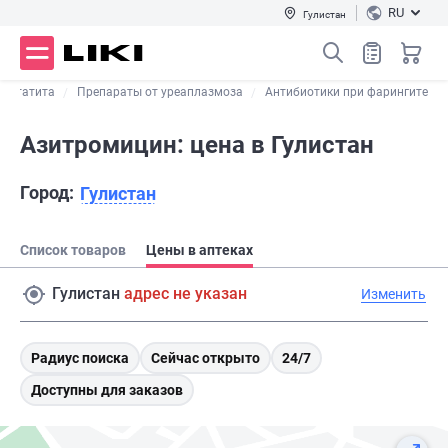
RU
Гулистан
ростатита
Препараты от уреаплазмоза
Антибиотики при фарингите
Азитромицин: цена в Гулистан
Город:
Гулистан
Список товаров
Цены в аптеках
Гулистан
адрес не указан
Изменить
Радиус поиска
Сейчас открыто
24/7
Доступны для заказов