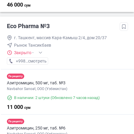
46 000
сум
Eco Pharma №3
г. Ташкент, массив Кара-Камыш 2/4, дом 20/37
Рынок Тансикбаев
Закрыто
·
+998 (99) XXX-XX-XX
смотреть
По рецепту
Азитромицин, 500 мг, таб. №3
Navbahor Sanoat, ООО (Узбекистан)
В наличии: 2 штуки
(Обновлено 7 часов назад)
11 000
сум
По рецепту
Азитромицин, 250 мг, таб. №6