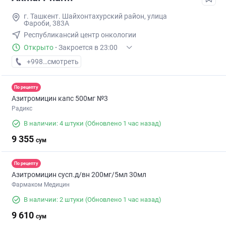
г. Ташкент. Шайхонтахурский район, улица
Фароби, 383А
Республикансий центр онкологии
Открыто
·
Закроется в 23:00
+998 (99) XXX-XX-XX
смотреть
По рецепту
Азитромицин капс 500мг №3
Радикс
В наличии: 4 штуки
(Обновлено 1 час назад)
9 355
сум
По рецепту
Азитромицин сусп.д/вн 200мг/5мл 30мл
Фармаком Медицин
В наличии: 2 штуки
(Обновлено 1 час назад)
9 610
сум