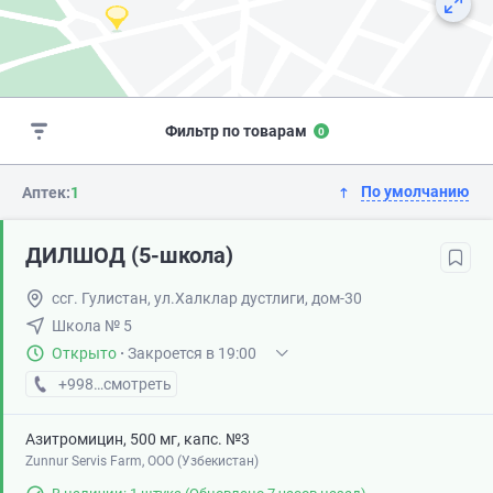
Фильтр по товарам
0
По умолчанию
Аптек:
1
ДИЛШОД (5-школа)
ссг. Гулистан, ул.Халклар дустлиги, дом-30
Школа № 5
Открыто
·
Закроется в 19:00
+998 (95) XXX-XX-XX
смотреть
Азитромицин, 500 мг, капс. №3
Zunnur Servis Farm, ООО (Узбекистан)