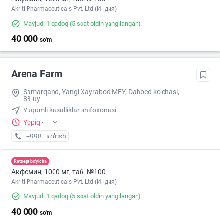
Akriti Pharmaceuticals Pvt. Ltd (Индия)
Mavjud: 1 qadoq
(5 soat oldin yangilangan)
40 000
so'm
Arena Farm
Samarqand, Yangi Xayrabod MFY, Dahbed ko‘chasi,
83-uy
Yuqumli kasalliklar shifoxonasi
Yopiq
·
+998 (95) XXX-XX-XX
кo’rish
Retsept bo'yicha
Акфомин, 1000 мг, таб. №100
Akriti Pharmaceuticals Pvt. Ltd (Индия)
Mavjud: 1 qadoq
(5 soat oldin yangilangan)
40 000
so'm