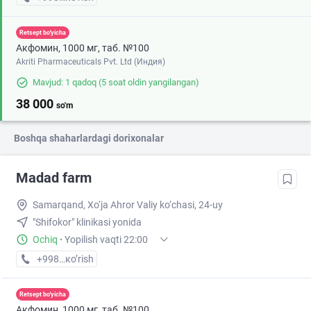
Retsept bo'yicha
Акфомин, 1000 мг, таб. №100
Akriti Pharmaceuticals Pvt. Ltd (Индия)
Mavjud: 1 qadoq
(5 soat oldin yangilangan)
38 000
so'm
Boshqa shaharlardagi dorixonalar
Madad farm
Samarqand, Xo‘ja Ahror Valiy ko‘chasi, 24-uy
"Shifokor" klinikasi yonida
Ochiq
·
Yopilish vaqti 22:00
+998 (77) XXX-XX-XX
кo’rish
Retsept bo'yicha
Акфомин, 1000 мг, таб. №100