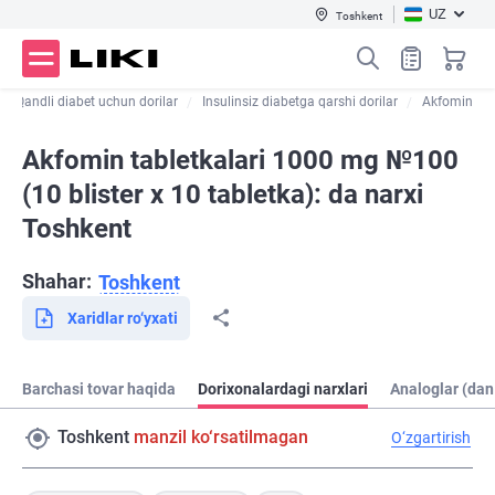
UZ
Toshkent
Qandli diabet uchun dorilar
Insulinsiz diabetga qarshi dorilar
Akfomin
Akfomin tabletkalari 1000 mg №100
(10 blister х 10 tabletka): da narxi
Toshkent
Shahar:
Toshkent
Xaridlar ro‘yxati
Barchasi tovar haqida
Dorixonalardagi narxlari
Analoglar (dan
Toshkent
manzil ko‘rsatilmagan
O‘zgartirish