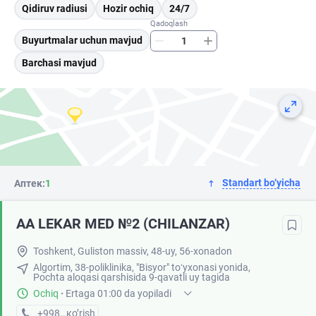
Qidiruv radiusi
Hozir ochiq
24/7
Qadoqlash
Buyurtmalar uchun mavjud
Barchasi mavjud
Standart bo‘yicha
Аптек:
1
AA LEKAR MED №2 (CHILANZAR)
Toshkent, Guliston massiv, 48-uy, 56-xonadon
Algortim, 38-poliklinika, "Bisyor" toʻyxonasi yonida,
Pochta aloqasi qarshisida 9-qavatli uy tagida
Ochiq
·
Ertaga 01:00 da yopiladi
+998 (97) XXX-XX-XX
кo’rish