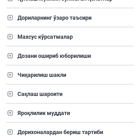
Дориларнинг ўзаро таъсири
Махсус кўрсатмалар
Дозани ошириб юборилиши
Чиқарилиш шакли
Сақлаш шароити
Яроқлилик муддати
Дорихоналардан бериш тартиби