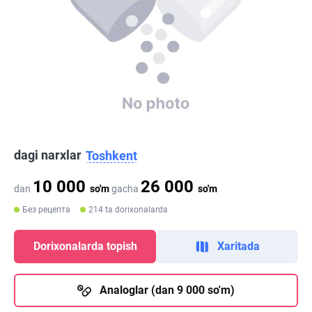
dagi narxlar
Toshkent
10 000
26 000
dan
so'm
gacha
so'm
Без рецепта
214 ta dorixonalarda
Dorixonalarda topish
Xaritada
Analoglar (dan 9 000 so'm)