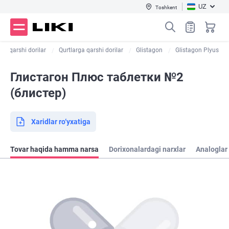
UZ
Toshkent
rga qarshi dorilar
Qurtlarga qarshi dorilar
Glistagon
Glistagon Plyus
Глистагон Плюс таблетки №2
(блистер)
Xaridlar ro‘yxatiga
Tovar haqida hamma narsa
Dorixonalardagi narxlar
Analoglar 