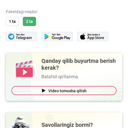
Paketdagi miqdor:
1 ta
2 ta
Qanday qilib buyurtma berish
kerak?
Batafsil qo'llanma
Video tomosha qilish
Savollaringiz bormi?