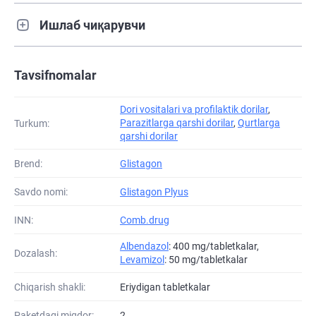
Ишлаб чиқарувчи
Tavsifnomalar
Dori vositalari va profilaktik dorilar
,
Parazitlarga qarshi dorilar
,
Qurtlarga
Turkum:
qarshi dorilar
Brend:
Glistagon
Savdo nomi:
Glistagon Plyus
INN:
Comb.drug
Albendazol
: 400 mg/tabletkalar,
Dozalash:
Levamizol
: 50 mg/tabletkalar
Chiqarish shakli:
Eriydigan tabletkalar
Paketdagi miqdor:
2