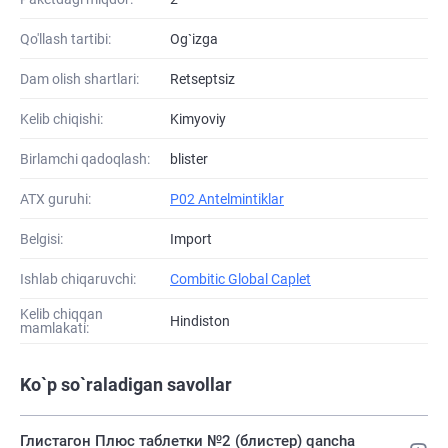
Qo'llash tartibi:
Og`izga
Dam olish shartlari:
Retseptsiz
Kelib chiqishi:
Kimyoviy
Birlamchi qadoqlash:
blister
ATХ guruhi:
P02 Antelmintiklar
Belgisi:
Import
Ishlab chiqaruvchi:
Combitic Global Caplet
Kelib chiqqan
Hindiston
mamlakati:
Ko`p so`raladigan savollar
Глистагон Плюс таблетки №2 (блистер) qancha