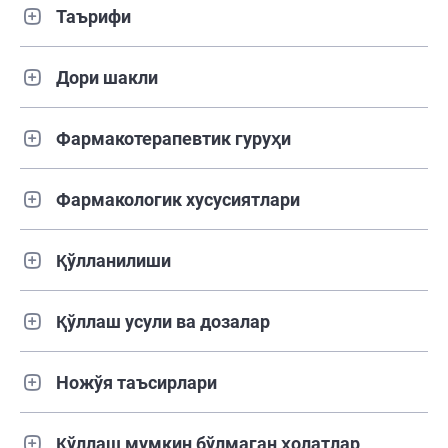
Таърифи
Дори шакли
Фармакотерапевтик гуруҳи
Фармакологик хусусиятлари
Қўлланилиши
Қўллаш усули ва дозалар
Ножўя таъсирлари
Қўллаш мумкин бўлмаган ҳолатлар