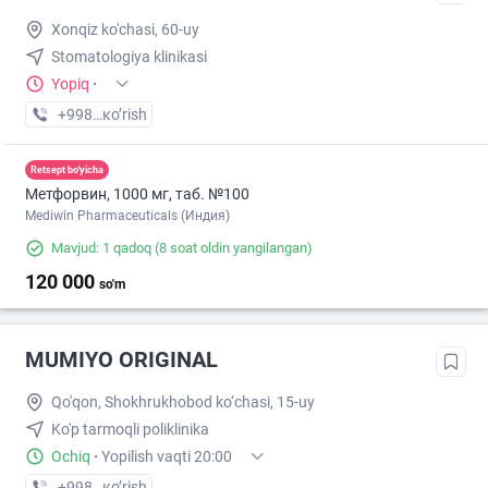
Xonqiz ko'chasi, 60-uy
Stomatologiya klinikasi
Yopiq
·
+998 (33) XXX-XX-XX
кo’rish
Retsept bo'yicha
Метфорвин, 1000 мг, таб. №100
Mediwin Pharmaceuticals (Индия)
Mavjud: 1 qadoq
(8 soat oldin yangilangan)
120 000
so'm
MUMIYO ORIGINAL
Qo'qon, Shokhrukhobod ko‘chasi, 15-uy
Ko'p tarmoqli poliklinika
Ochiq
·
Yopilish vaqti 20:00
+998 (97) XXX-XX-XX
кo’rish