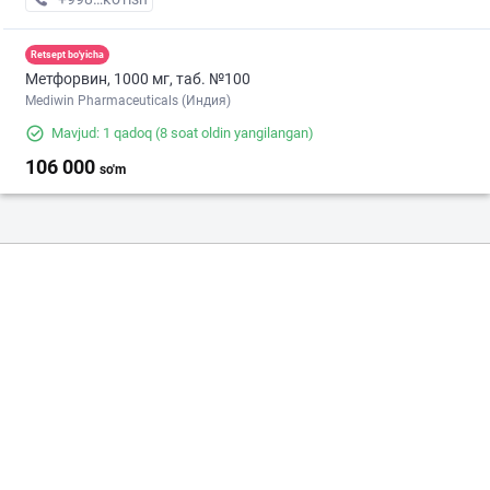
Retsept bo'yicha
Метфорвин, 1000 мг, таб. №100
Mediwin Pharmaceuticals (Индия)
Mavjud: 1 qadoq
(8 soat oldin yangilangan)
106 000
so'm