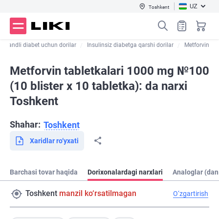
UZ
Toshkent
Qandli diabet uchun dorilar
Insulinsiz diabetga qarshi dorilar
Metforvin
Metforvin tabletkalari 1000 mg №100
(10 blister х 10 tabletka): da narxi
Toshkent
Shahar:
Toshkent
Xaridlar ro‘yxati
Barchasi tovar haqida
Dorixonalardagi narxlari
Analoglar (dan
Toshkent
manzil ko‘rsatilmagan
O‘zgartirish