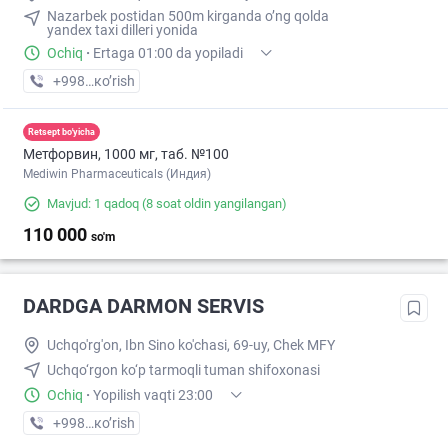
Nazarbek postidan 500m kirganda o’ng qolda
yandex taxi dilleri yonida
Ochiq
·
Ertaga 01:00 da yopiladi
+998 (97) XXX-XX-XX
кo’rish
Retsept bo'yicha
Метфорвин, 1000 мг, таб. №100
Mediwin Pharmaceuticals (Индия)
Mavjud: 1 qadoq
(8 soat oldin yangilangan)
110 000
so'm
DARDGA DARMON SERVIS
Uchqo'rg'on, Ibn Sino ko'chasi, 69-uy, Chek MFY
Uchqo‘rgon ko‘p tarmoqli tuman shifoxonasi
Ochiq
·
Yopilish vaqti 23:00
+998 (97) XXX-XX-XX
кo’rish