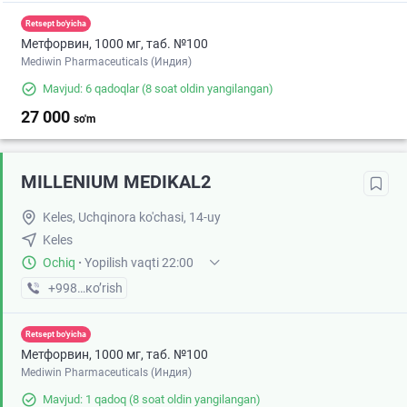
Retsept bo'yicha
Метфорвин, 1000 мг, таб. №100
Mediwin Pharmaceuticals (Индия)
Mavjud: 6 qadoqlar
(8 soat oldin yangilangan)
27 000
so'm
MILLENIUM MEDIKAL2
Keles, Uchqinora ko'chasi, 14-uy
Keles
Ochiq
·
Yopilish vaqti 22:00
+998 (95) XXX-XX-XX
кo’rish
Retsept bo'yicha
Метфорвин, 1000 мг, таб. №100
Mediwin Pharmaceuticals (Индия)
Mavjud: 1 qadoq
(8 soat oldin yangilangan)