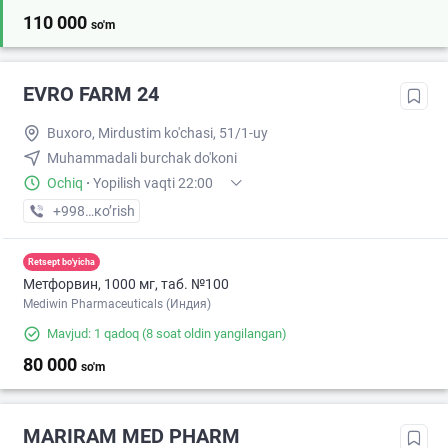
110 000
so'm
EVRO FARM 24
Buxoro, Mirdustim ko'chasi, 51/1-uy
Muhammadali burchak do'koni
Ochiq
·
Yopilish vaqti 22:00
+998 (91) XXX-XX-XX
кo’rish
Retsept bo'yicha
Метфорвин, 1000 мг, таб. №100
Mediwin Pharmaceuticals (Индия)
Mavjud: 1 qadoq
(8 soat oldin yangilangan)
80 000
so'm
MARIRAM MED PHARM