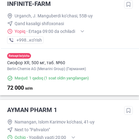
INFINITE-FARM
Urganch, J. Manguberdi ko‘chasi, 55B-uy
Qand kasaligi shifoxonasi
Yopiq
·
Ertaga 09:00 da ochiladi
+998 (93) XXX-XX-XX
кo’rish
Retsept bo'yicha
Сиофор XR, 500 мг, таб. №60
Berlin-Chemie AG (Menarini Group) (Германия)
Mavjud: 1 qadoq
(1 soat oldin yangilangan)
72 000
so'm
AYMAN PHARM 1
Namangan, Islom Karimov ko'chasi, 41-uy
Next to "Pahvalon"
Ochiq
·
Yopilish vaqti 20:00