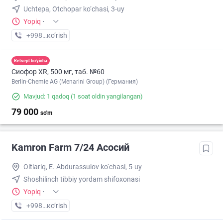
Uchtepa, Otchopar ko‘chasi, 3-uy
Yopiq
·
+998 (99) XXX-XX-XX
кo’rish
Retsept bo'yicha
Сиофор XR, 500 мг, таб. №60
Berlin-Chemie AG (Menarini Group) (Германия)
Mavjud: 1 qadoq
(1 soat oldin yangilangan)
79 000
so'm
Kamron Farm 7/24 Асосий
Oltiariq, E. Abdurassulov ko‘chasi, 5-uy
Shoshilinch tibbiy yordam shifoxonasi
Yopiq
·
+998 (91) XXX-XX-XX
кo’rish