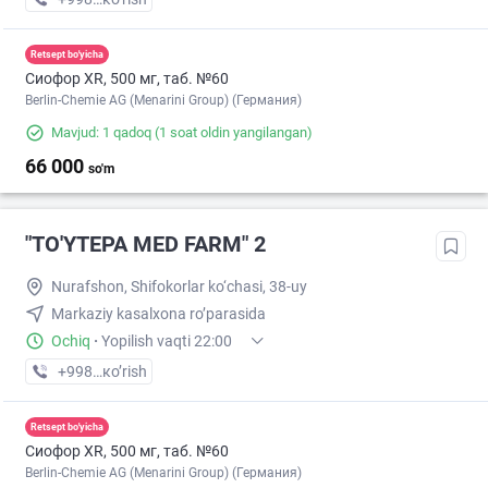
Retsept bo'yicha
Сиофор XR, 500 мг, таб. №60
Berlin-Chemie AG (Menarini Group) (Германия)
Mavjud: 1 qadoq
(1 soat oldin yangilangan)
66 000
so'm
"TO'YTEPA MED FARM" 2
Nurafshon, Shifokorlar ko‘chasi, 38-uy
Markaziy kasalxona ro’parasida
Ochiq
·
Yopilish vaqti 22:00
+998 (88) XXX-XX-XX
кo’rish
Retsept bo'yicha
Сиофор XR, 500 мг, таб. №60
Berlin-Chemie AG (Menarini Group) (Германия)