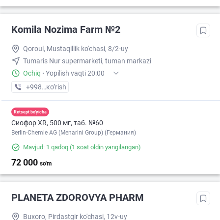
Komila Nozima Farm №2
Qoroul, Mustaqillik ko'chasi, 8/2-uy
Tumaris Nur supermarketi, tuman markazi
Ochiq
·
Yopilish vaqti 20:00
+998 (99) XXX-XX-XX
кo’rish
Retsept bo'yicha
Сиофор XR, 500 мг, таб. №60
Berlin-Chemie AG (Menarini Group) (Германия)
Mavjud: 1 qadoq
(1 soat oldin yangilangan)
72 000
so'm
PLANETA ZDOROVYA PHARM
Buxoro, Pirdastgir ko'chasi, 12v-uy