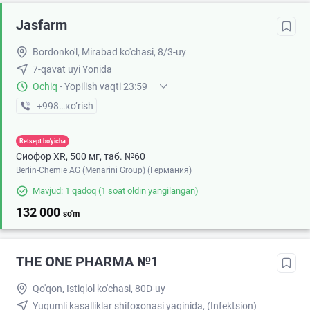
Jasfarm
Bordonko'l, Mirabad ko'chasi, 8/3-uy
7-qavat uyi Yonida
Ochiq
·
Yopilish vaqti 23:59
+998 (55) XXX-XX-XX
кo’rish
Retsept bo'yicha
Сиофор XR, 500 мг, таб. №60
Berlin-Chemie AG (Menarini Group) (Германия)
Mavjud: 1 qadoq
(1 soat oldin yangilangan)
132 000
so'm
THE ONE PHARMA №1
Qo'qon, Istiqlol ko'chasi, 80D-uy
Yuqumli kasalliklar shifoxonasi yaqinida, (Infektsion)