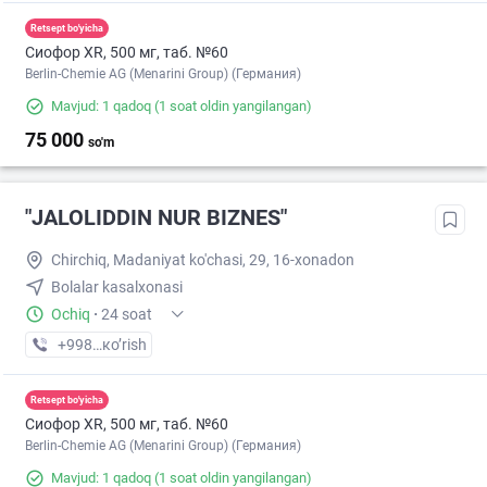
Retsept bo'yicha
Сиофор XR, 500 мг, таб. №60
Berlin-Chemie AG (Menarini Group) (Германия)
Mavjud: 1 qadoq
(1 soat oldin yangilangan)
75 000
so'm
"JALOLIDDIN NUR BIZNES"
Chirchiq, Madaniyat ko'chasi, 29, 16-xonadon
Bolalar kasalxonasi
Ochiq
·
24 soat
+998 (70) XXX-XX-XX
кo’rish
Retsept bo'yicha
Сиофор XR, 500 мг, таб. №60
Berlin-Chemie AG (Menarini Group) (Германия)
Mavjud: 1 qadoq
(1 soat oldin yangilangan)