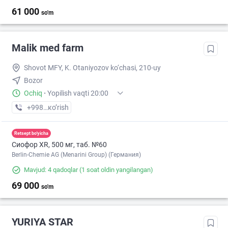
61 000
so'm
Malik med farm
Shovot MFY, K. Otaniyozov ko‘chasi, 210-uy
Bozor
Ochiq
·
Yopilish vaqti 20:00
+998 (93) XXX-XX-XX
кo’rish
Retsept bo'yicha
Сиофор XR, 500 мг, таб. №60
Berlin-Chemie AG (Menarini Group) (Германия)
Mavjud: 4 qadoqlar
(1 soat oldin yangilangan)
69 000
so'm
YURIYA STAR