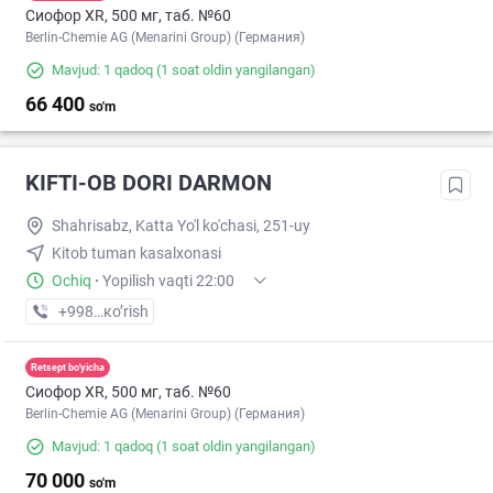
Сиофор XR, 500 мг, таб. №60
Berlin-Chemie AG (Menarini Group) (Германия)
Mavjud: 1 qadoq
(1 soat oldin yangilangan)
66 400
so'm
KIFTI-OB DORI DARMON
Shahrisabz, Katta Yo'l ko'chasi, 251-uy
Kitob tuman kasalxonasi
Ochiq
·
Yopilish vaqti 22:00
+998 (98) XXX-XX-XX
кo’rish
Retsept bo'yicha
Сиофор XR, 500 мг, таб. №60
Berlin-Chemie AG (Menarini Group) (Германия)
Mavjud: 1 qadoq
(1 soat oldin yangilangan)
70 000
so'm