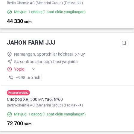
Berlin-Chemie AG (Menarini Group) (Германия)
Mavjud: 1 qadoq
(1 soat oldin yangilangan)
44 330
so'm
JAHON FARM JJJ
Namangan, Sportchilar ko'chasi, 57-uy
54-sonli bolalar bog'chasi yaqinida
Yopiq
·
+998 (91) XXX-XX-XX
кo’rish
Retsept bo'yicha
Сиофор XR, 500 мг, таб. №60
Berlin-Chemie AG (Menarini Group) (Германия)
Mavjud: 1 qadoq
(1 soat oldin yangilangan)
72 700
so'm