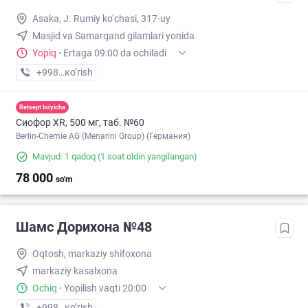
Asaka, J. Rumiy ko‘chasi, 317-uy
Masjid va Samarqand gilamlari yonida
Yopiq
·
Ertaga 09:00 da ochiladi
+998 (93) XXX-XX-XX
кo’rish
Retsept bo'yicha
Сиофор XR, 500 мг, таб. №60
Berlin-Chemie AG (Menarini Group) (Германия)
Mavjud: 1 qadoq
(1 soat oldin yangilangan)
78 000
so'm
Шамс Дорихона №48
Oqtosh, markaziy shifoxona
markaziy kasalxona
Ochiq
·
Yopilish vaqti 20:00
+998 (79) XXX-XX-XX
кo’rish