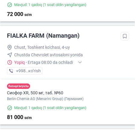
Mavjud: 1 qadoq
(1 soat oldin yangilangan)
72 000
so'm
FIALKA FARM (Namangan)
Chust, Toshkent ko'chasi, 4-uy
Chustda Chevrolet avtosaloni yonida
Yopiq
·
Ertaga 08:00 da ochiladi
+998 (94) XXX-XX-XX
кo’rish
Retsept bo'yicha
Сиофор XR, 500 мг, таб. №60
Berlin-Chemie AG (Menarini Group) (Германия)
Mavjud: 1 qadoq
(1 soat oldin yangilangan)
81 000
so'm