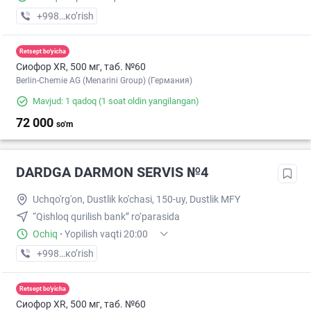
+998 (55) XXX-XX-XX
кo’rish
Retsept bo'yicha
Сиофор XR, 500 мг, таб. №60
Berlin-Chemie AG (Menarini Group) (Германия)
Mavjud: 1 qadoq
(1 soat oldin yangilangan)
72 000
so'm
DARDGA DARMON SERVIS №4
Uchqo'rg'on, Dustlik ko'chasi, 150-uy, Dustlik MFY
“Qishloq qurilish bank” ro‘parasida
Ochiq
·
Yopilish vaqti 20:00
+998 (77) XXX-XX-XX
кo’rish
Retsept bo'yicha
Сиофор XR, 500 мг, таб. №60