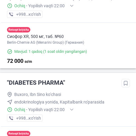
Ochiq
·
Yopilish vaqti 22:00
+998 (98) XXX-XX-XX
кo’rish
Retsept bo'yicha
Сиофор XR, 500 мг, таб. №60
Berlin-Chemie AG (Menarini Group) (Германия)
Mavjud: 1 qadoq
(1 soat oldin yangilangan)
72 000
so'm
"DIABETES PHARMA"
Buxoro, Ibn Sino ko‘chasi
endokrinologiya yonida, Kapitalbank ro'parasida
Ochiq
·
Yopilish vaqti 22:00
+998 (99) XXX-XX-XX
кo’rish
Retsept bo'yicha