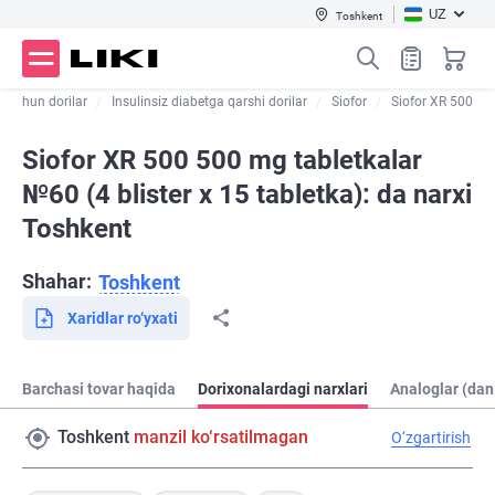
UZ
Toshkent
t uchun dorilar
Insulinsiz diabetga qarshi dorilar
Siofor
Siofor XR 500
Siofor XR 500 500 mg tabletkalar
№60 (4 blister х 15 tabletka): da narxi
Toshkent
Shahar:
Toshkent
Xaridlar ro‘yxati
Barchasi tovar haqida
Dorixonalardagi narxlari
Analoglar (dan
Toshkent
manzil ko‘rsatilmagan
O‘zgartirish