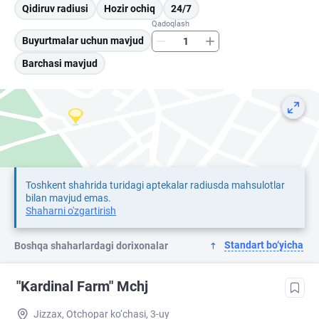
Qidiruv radiusi
Hozir ochiq
24/7
Qadoqlash
Buyurtmalar uchun mavjud
Barchasi mavjud
Toshkent shahrida turidagi aptekalar radiusda mahsulotlar
bilan mavjud emas.
Shaharni o'zgartirish
Standart bo‘yicha
Boshqa shaharlardagi dorixonalar
"Kardinal Farm" Mchj
Jizzax, Otchopar ko‘chasi, 3-uy