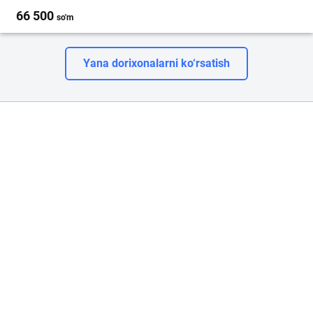
66 500
so'm
Yana dorixonalarni ko‘rsatish