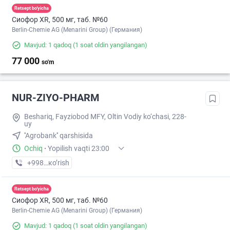
Retsept bo'yicha
Сиофор XR, 500 мг, таб. №60
Berlin-Chemie AG (Menarini Group) (Германия)
Mavjud: 1 qadoq
(1 soat oldin yangilangan)
77 000
so'm
NUR-ZIYO-PHARM
Beshariq, Fayziobod MFY, Oltin Vodiy ko‘chasi, 228-
uy
''Agrobank'' qarshisida
Ochiq
·
Yopilish vaqti 23:00
+998 (93) XXX-XX-XX
кo’rish
Retsept bo'yicha
Сиофор XR, 500 мг, таб. №60
Berlin-Chemie AG (Menarini Group) (Германия)
Mavjud: 1 qadoq
(1 soat oldin yangilangan)