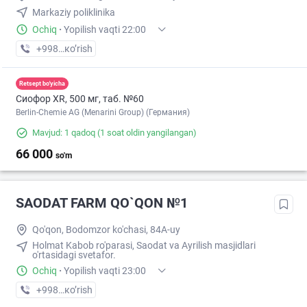
Markaziy poliklinika
Ochiq
·
Yopilish vaqti 22:00
+998 (91) XXX-XX-XX
кo’rish
Retsept bo'yicha
Сиофор XR, 500 мг, таб. №60
Berlin-Chemie AG (Menarini Group) (Германия)
Mavjud: 1 qadoq
(1 soat oldin yangilangan)
66 000
so'm
SAODAT FARM QO`QON №1
Qo'qon, Bodomzor ko'chasi, 84A-uy
Holmat Kabob ro'parasi, Saodat va Ayrilish masjidlari
o'rtasidagi svetafor.
Ochiq
·
Yopilish vaqti 23:00
+998 (90) XXX-XX-XX
кo’rish