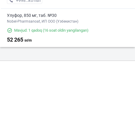
+998 (95) XXX-XX-XX
кo’rish
Улуфор, 850 мг, таб. №30
Nobel-Pharmsanoat, ИП ООО (Узбекистан)
Mavjud: 1 qadoq
(16 soat oldin yangilangan)
52 265
so'm