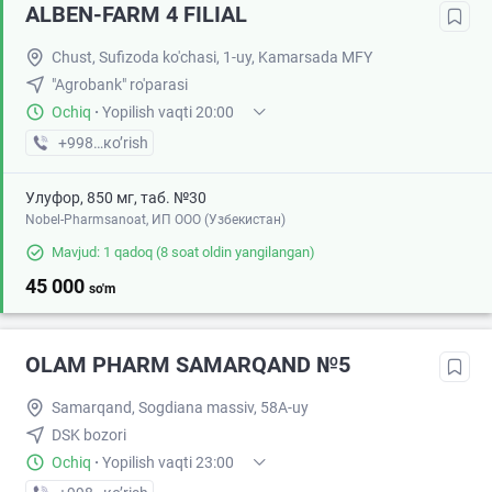
ALBEN-FARM 4 FILIAL
Chust, Sufizoda ko'chasi, 1-uy, Kamarsada MFY
"Agrobank" ro'parasi
Ochiq
·
Yopilish vaqti 20:00
+998 (99) XXX-XX-XX
кo’rish
Улуфор, 850 мг, таб. №30
Nobel-Pharmsanoat, ИП ООО (Узбекистан)
Mavjud: 1 qadoq
(8 soat oldin yangilangan)
45 000
so'm
OLAM PHARM SAMARQAND №5
Samarqand, Sogdiana massiv, 58A-uy
DSK bozori
Ochiq
·
Yopilish vaqti 23:00