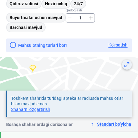
Qidiruv radiusi
Hozir ochiq
24/7
Qadoqlash
Buyurtmalar uchun mavjud
Barchasi mavjud
Ko‘rsatish
Mahsulotning turlari bor!
Toshkent shahrida turidagi aptekalar radiusda mahsulotlar
bilan mavjud emas.
Shaharni o'zgartirish
Standart bo‘yicha
Boshqa shaharlardagi dorixonalar