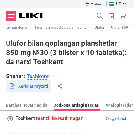
UZ
Toshkent
abet uchun dorilar
Insulinsiz diabetga qarshi dorilar
Ulufor
Ulufor 850
Ulufor bilan qoplangan planshetlar
850 mg №30 (3 blister х 10 tabletka):
da narxi Toshkent
Shahar:
Toshkent
Xaridlar ro‘yxati
Barchasi tovar haqida
Dorixonalardagi narxlari
Analoglar (dan
Toshkent
manzil ko‘rsatilmagan
O‘zgartirish