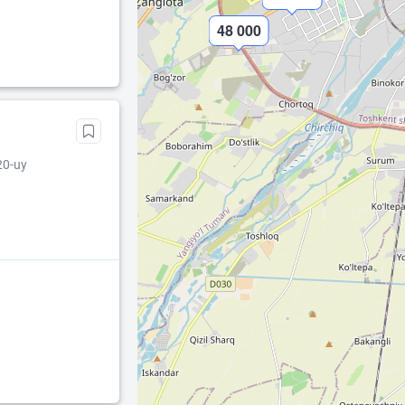
48 000
20-uy