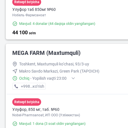
Retsept bo'yicha
Улуфор таб 850мг №60
Нобель Фармсаноат
Mavjud: 4 donalar
(44 daqiqa oldin yangilangan)
44 100
so'm
MEGA FARM (Maxtumquli)
Toshkent, Maxtumquli ko‘chasi, 93/3-uy
Makro Savdo Markazi, Green Park (TAPOICH)
Ochiq
·
Yopilish vaqti 23:00
+998 (55) XXX-XX-XX
кo’rish
Retsept bo'yicha
Улуфор, 850 мг, таб. №60
Nobel-Pharmsanoat, ИП ООО (Узбекистан)
Mavjud: 1 dona
(3 soat oldin yangilangan)