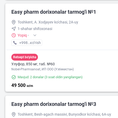
Easy pharm dorixonalar tarmog'i №1
56 000
Toshkent, A. Xodjayev ko'chasi, 2A-uy
1-shahar shifoxonasi
Yopiq
·
+998 (94) XXX-XX-XX
кo’rish
Retsept bo'yicha
Улуфор, 850 мг, таб. №60
Nobel-Pharmsanoat, ИП ООО (Узбекистан)
Mavjud: 2 donalar
(3 soat oldin yangilangan)
49 500
so'm
Easy pharm dorixonalar tarmog'i №3
Toshkent, Besh-agach massivi, Bunyodkor ko'chasi, 6A-uy