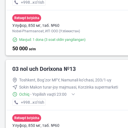
+998 (71) XXX-XX-XX
кo’rish
Retsept bo'yicha
Улуфор, 850 мг, таб. №60
Nobel-Pharmsanoat, ИП ООО (Узбекистан)
Mavjud: 1 dona
(3 soat oldin yangilangan)
50 000
so'm
03 nol uch Dorixona №13
Toshkent, Bog‘zor MFY, Namunali ko‘chasi, 203/1-uy
Sokin Makon turar-joy majmuasi, Korzinka supermarketi
Ochiq
·
Yopilish vaqti 23:00
+998 (77) XXX-XX-XX
кo’rish
Retsept bo'yicha
Улуфор, 850 мг, таб. №60