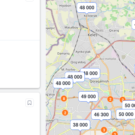
48 000
48 000
48 000
48 000
49 000
8
2
2
50 0
2
50 000
46 300
38 000
3
2