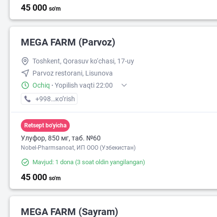
45 000
so'm
MEGA FARM (Parvoz)
Toshkent, Qorasuv ko‘chasi, 17-uy
Parvoz restorani, Lisunova
Ochiq
·
Yopilish vaqti 22:00
+998 (71) XXX-XX-XX
кo’rish
Retsept bo'yicha
Улуфор, 850 мг, таб. №60
Nobel-Pharmsanoat, ИП ООО (Узбекистан)
Mavjud: 1 dona
(3 soat oldin yangilangan)
45 000
so'm
MEGA FARM (Sayram)