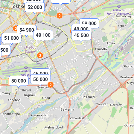
52 000
2
58 000
48 000
2
54 900
2
49 100
45 500
51 000
 500
2
45 000
50 000
50 000
2