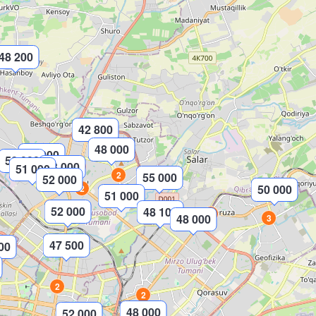
48 200
42 800
48 000
50 000
50 000
43 000
2
51 000
2
55 000
52 000
50 000
2
51 000
52 000
48 100
2
48 000
3
47 500
00
2
2
48 000
52 000