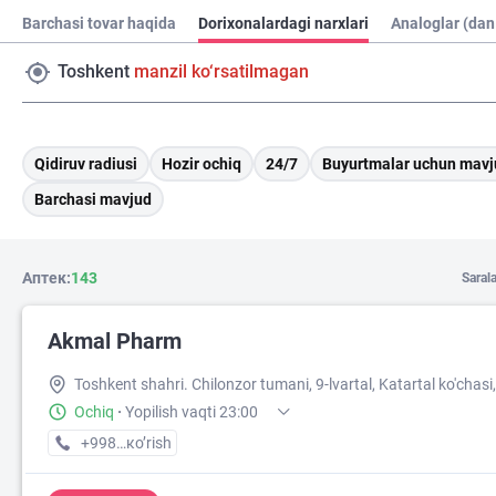
Barchasi tovar haqida
Dorixonalardagi narxlari
Analoglar (dan
Toshkent
manzil ko‘rsatilmagan
Qidiruv radiusi
Hozir ochiq
24/7
Buyurtmalar uchun mavj
Barchasi mavjud
Аптек:
143
Saral
Akmal Pharm
Toshkent shahri. Chilonzor tumani, 9-lvartal, Katartal ko'chasi,
Ochiq
·
Yopilish vaqti 23:00
+998 (99) XXX-XX-XX
кo’rish