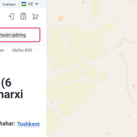
UZ
Toshkent
tasini qidiring
or
Ulufor 850
 (6
narxi
hahar:
Toshkent