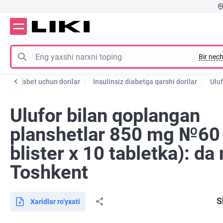
Bir nech
andli diabet uchun dorilar
Insulinsiz diabetga qarshi dorilar
Uluf
Ulufor bilan qoplangan
planshetlar 850 mg №60
blister х 10 tabletka): da 
Toshkent
S
Xaridlar ro‘yxati