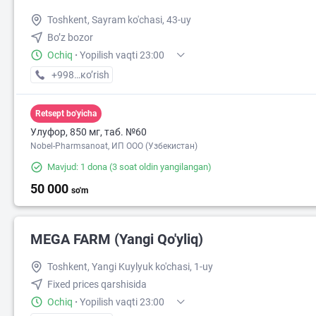
Toshkent, Sayram ko'chasi, 43-uy
Bo’z bozor
Ochiq
·
Yopilish vaqti 23:00
+998 (55) XXX-XX-XX
кo’rish
Retsept bo'yicha
Улуфор, 850 мг, таб. №60
Nobel-Pharmsanoat, ИП ООО (Узбекистан)
Mavjud: 1 dona
(3 soat oldin yangilangan)
50 000
so'm
MEGA FARM (Yangi Qo'yliq)
Toshkent, Yangi Kuylyuk ko'chasi, 1-uy
Fixed prices qarshisida
Ochiq
·
Yopilish vaqti 23:00