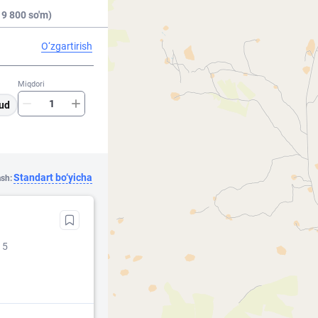
 9 800 so'm)
O‘zgartirish
Miqdori
ud
Standart bo‘yicha
ash:
 5