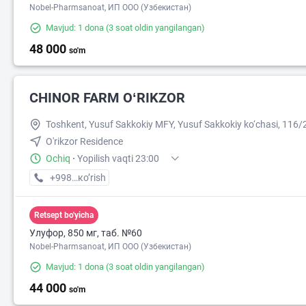
Nobel-Pharmsanoat, ИП ООО (Узбекистан)
Mavjud: 1 dona
(3 soat oldin yangilangan)
48 000
so'm
CHINOR FARM OʻRIKZOR
Toshkent, Yusuf Sakkokiy MFY, Yusuf Sakkokiy ko‘chasi, 116/
O'rikzor Residence
Ochiq
·
Yopilish vaqti 23:00
+998 (77) XXX-XX-XX
кo’rish
Retsept bo'yicha
57 000
Улуфор, 850 мг, таб. №60
Nobel-Pharmsanoat, ИП ООО (Узбекистан)
Mavjud: 1 dona
(3 soat oldin yangilangan)
44 000
so'm