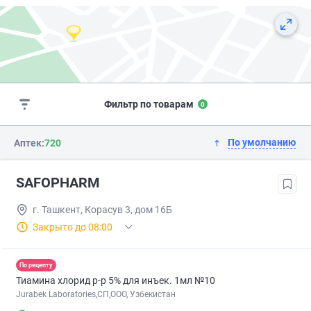
Фильтр по товарам
0
По умолчанию
Аптек:
720
SAFOPHARM
г. Ташкент, Корасув 3, дом 16Б
Закрыто до 08:00
По рецепту
Тиамина хлорид р-р 5% для инъек. 1мл №10
Jurabek Laboratories,СП,ООО, Узбекистан