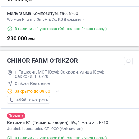
Мильгамма Композитум, таб. №60
Worwag Pharma GmbH & Co. KG (Германия)
В наличии: 1 упаковка
(Обновлено 2 часа назад)
280 000
сум
CHINOR FARM OʻRIKZOR
г. Ташкент, МСГ Юсуф Саккоки, улица Юсуф
Саккоки, 116/20
O'rikzor Residence
Закрыто до 08:00
+998 (77) XXX-XX-XX
смотреть
По рецепту
Витамин B1 (Тиамина хлорид), 5%, 1 мл, амп. №10
Jurabek Laboratories, СП, ООО (Узбекистан)
В наличии: 7 упаковок
(Обновлено 2 часа назад)