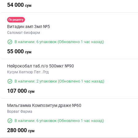
54 000
сум
По рецепту
Витадин амп 3мл №5
Саломат биофарм
В наличии: 6 упаковок
(Обновлено 1 час назад)
55 000
сум
Нейрокобал таб.п/о 500мкг №90
Кусум Хелткэр Пвт. Лтд
В наличии: 2 упаковки
(Обновлено 1 час назад)
107 000
сум
Мильгамма Композитум драже №60
Ворваг Фарма
В наличии: 6 упаковок
(Обновлено 1 час назад)
280 000
сум