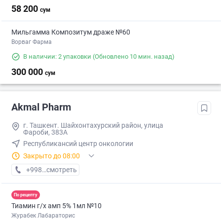
58 200
сум
Мильгамма Композитум драже №60
Ворваг Фарма
В наличии: 2 упаковки
(Обновлено 10 мин. назад)
300 000
сум
Akmal Pharm
г. Ташкент. Шайхонтахурский район, улица
Фароби, 383А
Республикансий центр онкологии
Закрыто до 08:00
+998 (99) XXX-XX-XX
смотреть
По рецепту
Тиамин г/х амп 5% 1мл №10
Журабек Лабараторис