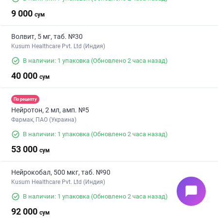
9 000
сум
Волвит, 5 мг, таб. №30
Kusum Healthcare Pvt. Ltd (Индия)
В наличии: 1 упаковка
(Обновлено 2 часа назад)
40 000
сум
По рецепту
Нейротон, 2 мл, амп. №5
Фармак, ПАО (Украина)
В наличии: 1 упаковка
(Обновлено 2 часа назад)
53 000
сум
Нейрокобал, 500 мкг, таб. №90
Kusum Healthcare Pvt. Ltd (Индия)
chat_bubble
В наличии: 1 упаковка
(Обновлено 2 часа назад)
92 000
сум