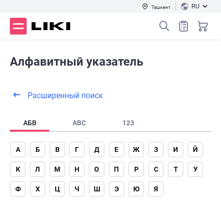
RU
Ташкент
Алфавитный указатель
Расширенный поиск
АБВ
ABC
123
А
Б
В
Г
Д
Е
Ж
З
И
Й
К
Л
М
Н
О
П
Р
С
Т
У
Ф
Х
Ц
Ч
Ш
Э
Ю
Я