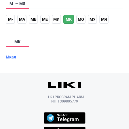
М- — МЯ
М-
МА
МВ
МЕ
МИ
МК
МО
МУ
МЯ
МК
Мкал
L-I-K-I PROGRAM PHARM
ИНН 309805779