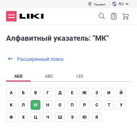
RU
Ташкент
Алфавитный указатель: "МК"
Расширенный поиск
АБВ
ABC
123
А
Б
В
Г
Д
Е
Ж
З
И
Й
К
Л
М
Н
О
П
Р
С
Т
У
Ф
Х
Ц
Ч
Ш
Э
Ю
Я