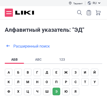
RU
Ташкент
Алфавитный указатель: "ЭД"
Расширенный поиск
АБВ
ABC
123
А
Б
В
Г
Д
Е
Ж
З
И
Й
К
Л
М
Н
О
П
Р
С
Т
У
Ф
Х
Ц
Ч
Ш
Э
Ю
Я