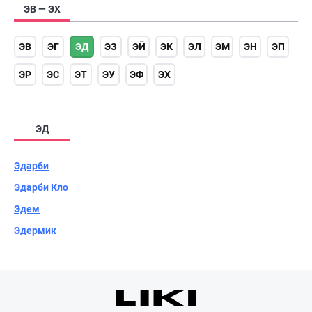
ЭВ — ЭХ
ЭВ
ЭГ
ЭД
ЭЗ
ЭЙ
ЭК
ЭЛ
ЭМ
ЭН
ЭП
ЭР
ЭС
ЭТ
ЭУ
ЭФ
ЭХ
ЭД
Эдарби
Эдарби Кло
Эдем
Эдермик