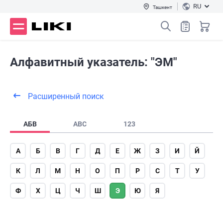
RU
Ташкент
Алфавитный указатель: "ЭМ"
Расширенный поиск
АБВ
ABC
123
А
Б
В
Г
Д
Е
Ж
З
И
Й
К
Л
М
Н
О
П
Р
С
Т
У
Ф
Х
Ц
Ч
Ш
Э
Ю
Я