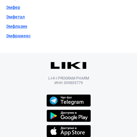
Эмфер
Эмфетал
Эмфлазин
Эмфрамекс
L-I-K-I PROGRAM PHARM
ИНН 309805779