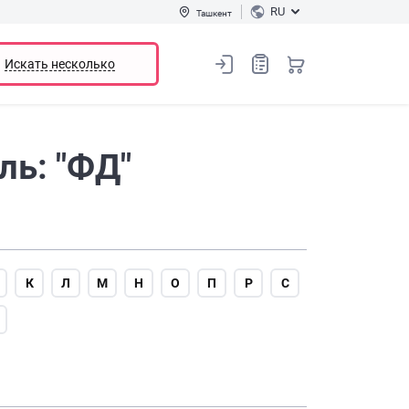
RU
Ташкент
Искать несколько
ль: "ФД"
К
Л
М
Н
О
П
Р
С