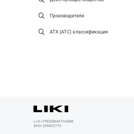
Производители
АТХ (ATC) классификация
L-I-K-I PROGRAM PHARM
ИНН 309805779