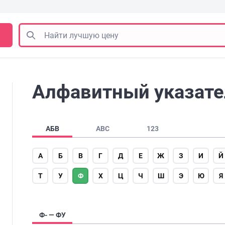
Алфавитный указате
АБВ
ABC
123
А
Б
В
Г
Д
Е
Ж
З
И
Й
Т
У
Ф
Х
Ц
Ч
Ш
Э
Ю
Я
Ф- — ФУ