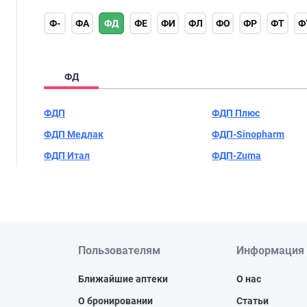
Ф-
ФА
ФД
ФЕ
ФИ
ФЛ
ФО
ФР
ФТ
Ф
ФД
ФДП
ФДП Плюс
ФДП Медлак
ФДП-Sinopharm
ФДП Итал
ФДП-Zuma
Пользователям
Информация
Ближайшие аптеки
О нас
О бронировании
Статьи