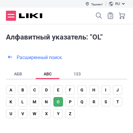
RU
Ташкент
Алфавитный указатель: "OL"
Расширенный поиск
АБВ
ABC
123
A
B
C
D
E
F
G
H
I
J
K
L
M
N
O
P
Q
R
S
T
U
V
W
X
Y
Z