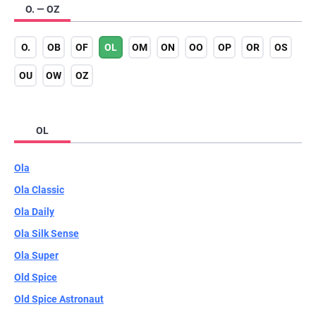
O. — OZ
O.
OB
OF
OL
OM
ON
OO
OP
OR
OS
OU
OW
OZ
OL
Ola
Ola Classic
Ola Daily
Ola Silk Sense
Ola Super
Old Spice
Old Spice Astronaut