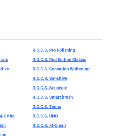
R.O.C.S. Pro Polishing
rals
R.O.C.S. Red Edition Classic
itive
R.O.C.S. Sensation Whitening
R.O.C.S. Sensitive
R.O.C.S. Sensivite
R.O.C.S. Smart brush
R.O.C.S. Teens
 & Ortho
R.O.C.S. UNO
tion
R.O.C.S. Xl-Clean
zing