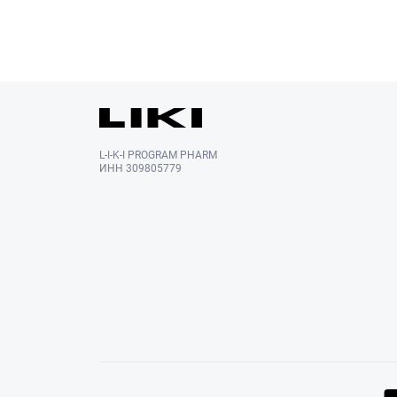
L-I-K-I PROGRAM PHARM
ИНН 309805779