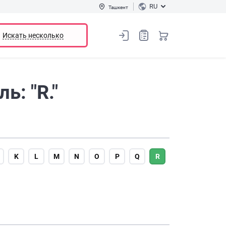
RU
Ташкент
Искать несколько
: "R."
K
L
M
N
O
P
Q
R