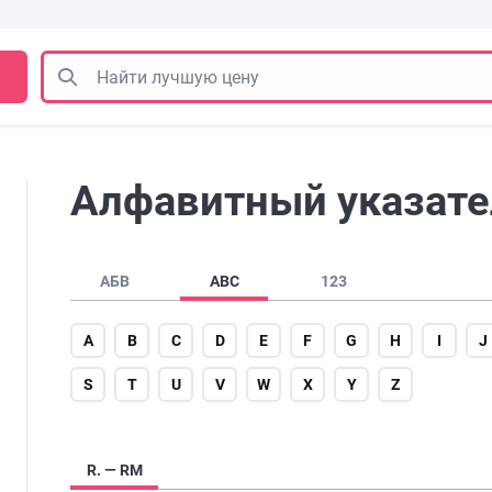
Алфавитный указатель
АБВ
ABC
123
A
B
C
D
E
F
G
H
I
J
S
T
U
V
W
X
Y
Z
R. — RМ