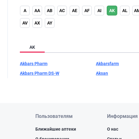
A
AA
AB
AC
AE
AF
AI
AK
AL
A
AV
AX
AY
AK
Akbars Pharm
Akbarsfarm
Akbars Pharm DS-W
Aksan
Пользователям
Информация
Ближайшие аптеки
О нас