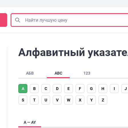
Алфавитный указател
АБВ
ABC
123
A
B
C
D
E
F
G
H
I
J
S
T
U
V
W
X
Y
Z
A — AY