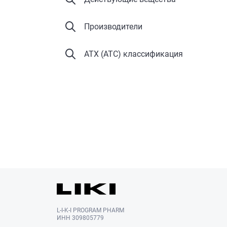
Производители
АТХ (ATC) классификация
L-I-K-I PROGRAM PHARM
ИНН 309805779