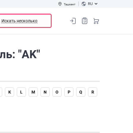
RU
Ташкент
Искать несколько
ь: "AK"
K
L
M
N
O
P
Q
R