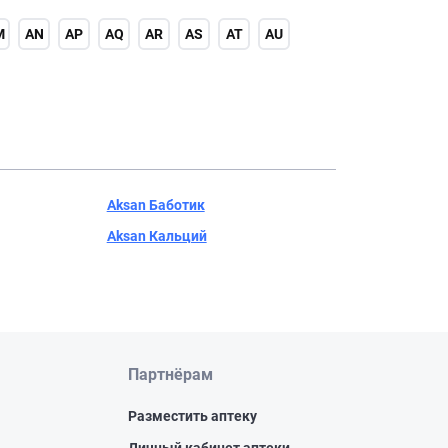
M
AN
AP
AQ
AR
AS
AT
AU
Aksan Баботик
Aksan Кальций
Партнёрам
Разместить аптеку