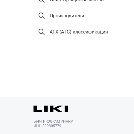
Производители
АТХ (ATC) классификация
L-I-K-I PROGRAM PHARM
ИНН 309805779