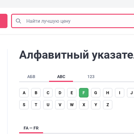
Алфавитный указател
АБВ
ABC
123
A
B
C
D
E
F
G
H
I
J
S
T
U
V
W
X
Y
Z
FA — FR