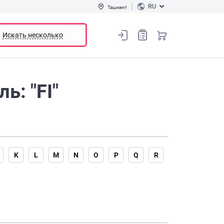
RU
Ташкент
Искать несколько
ь: "FI"
K
L
M
N
O
P
Q
R