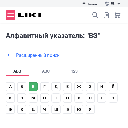
RU
Ташкент
Алфавитный указатель: "ВЭ"
Расширенный поиск
АБВ
ABC
123
А
Б
В
Г
Д
Е
Ж
З
И
Й
К
Л
М
Н
О
П
Р
С
Т
У
Ф
Х
Ц
Ч
Ш
Э
Ю
Я