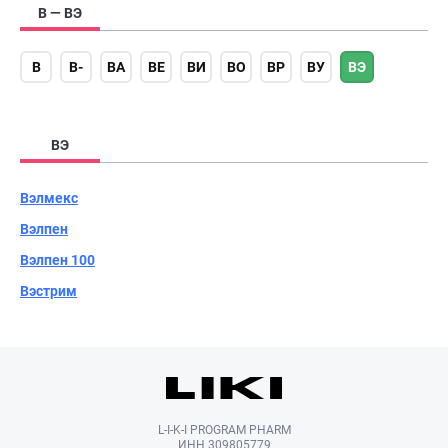
В — ВЭ
В
В-
ВА
ВЕ
ВИ
ВО
ВР
ВУ
ВЭ
ВЭ
Вэлмекс
Вэлпен
Вэлпен 100
Вэстрим
L-I-K-I PROGRAM PHARM
ИНН 309805779