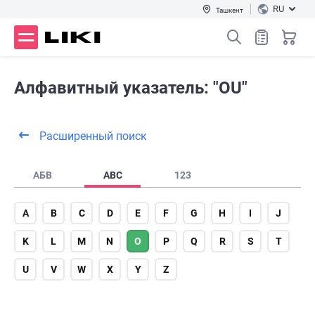
RU
Ташкент
Алфавитный указатель: "OU"
Расширенный поиск
АБВ
ABC
123
A
B
C
D
E
F
G
H
I
J
K
L
M
N
O
P
Q
R
S
T
U
V
W
X
Y
Z