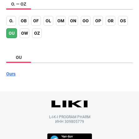
O. — OZ
O.
OB
OF
OL
OM
ON
OO
OP
OR
OS
OU
OW
OZ
OU
Ours
L-I-K-I PROGRAM PHARM
ИНН 309805779