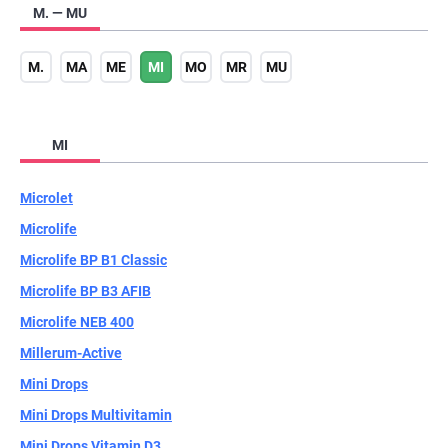
M. — MU
M.
MA
ME
MI
MO
MR
MU
MI
Microlet
Microlife
Microlife BP B1 Classic
Microlife BP B3 AFIB
Microlife NEB 400
Millerum-Active
Mini Drops
Mini Drops Multivitamin
Mini Drops Vitamin D3