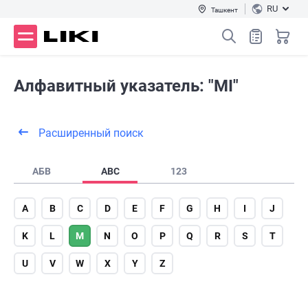
RU
Ташкент
Алфавитный указатель: "MI"
Расширенный поиск
АБВ
ABC
123
A
B
C
D
E
F
G
H
I
J
K
L
M
N
O
P
Q
R
S
T
U
V
W
X
Y
Z