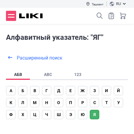
RU
Ташкент
Алфавитный указатель: "ЯГ"
Расширенный поиск
АБВ
ABC
123
А
Б
В
Г
Д
Е
Ж
З
И
Й
К
Л
М
Н
О
П
Р
С
Т
У
Ф
Х
Ц
Ч
Ш
Э
Ю
Я