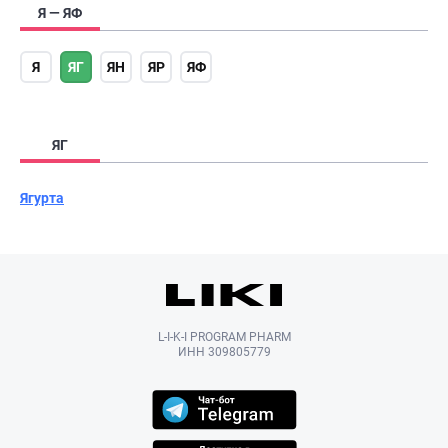
Я — ЯФ
Я
ЯГ
ЯН
ЯР
ЯФ
ЯГ
Ягурта
L-I-K-I PROGRAM PHARM
ИНН 309805779