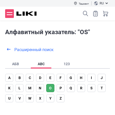
RU
Ташкент
Алфавитный указатель: "OS"
Расширенный поиск
АБВ
ABC
123
A
B
C
D
E
F
G
H
I
J
K
L
M
N
O
P
Q
R
S
T
U
V
W
X
Y
Z