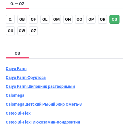
O. — OZ
O.
OB
OF
OL
OM
ON
OO
OP
OR
OS
OU
OW
OZ
OS
Osiyo Farm
Osiyo Farm Фруктоза
Osiyo Farm Шиповник растворимый
Oslomega
Oslomega Детский Рыбий Жир Омега-3
Osteo Bi-Flex
Osteo Bi-Flex Глюкозамин-Хондроитин