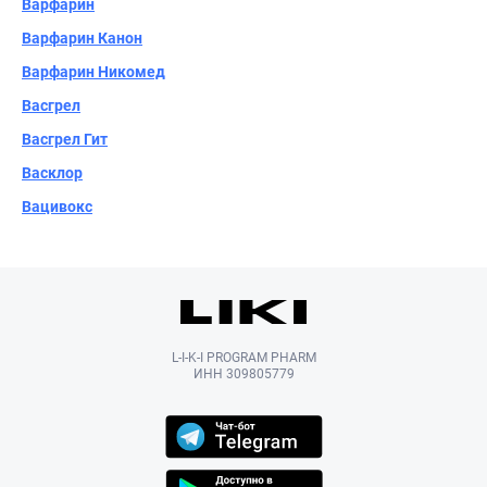
Варфарин
Варфарин Канон
Варфарин Никомед
Васгрел
Васгрел Гит
Васклор
Вацивокс
L-I-K-I PROGRAM PHARM
ИНН 309805779