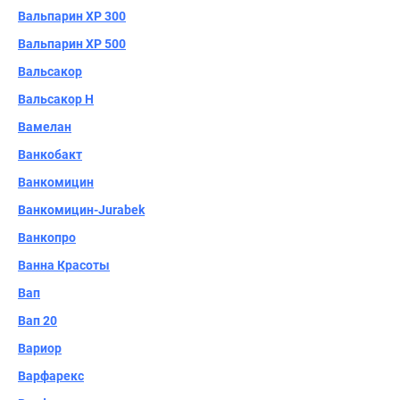
Вальпарин XP 300
Вальпарин XP 500
Вальсакор
Вальсакор H
Вамелан
Ванкобакт
Ванкомицин
Ванкомицин-Jurabek
Ванкопро
Ванна Красоты
Вап
Вап 20
Вариор
Варфарекс