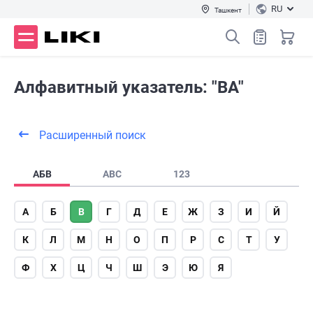
RU
Ташкент
Алфавитный указатель: "ВА"
Расширенный поиск
АБВ
ABC
123
А
Б
В
Г
Д
Е
Ж
З
И
Й
К
Л
М
Н
О
П
Р
С
Т
У
Ф
Х
Ц
Ч
Ш
Э
Ю
Я