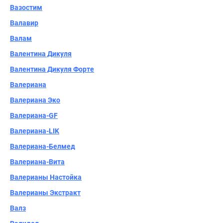
Вазостим
Валавир
Валам
Валентина Дикуля
Валентина Дикуля Форте
Валериана
Валериана Эко
Валериана-GF
Валериана-LIK
Валериана-Белмед
Валериана-Вита
Валерианы Настойка
Валерианы Экстракт
Валз