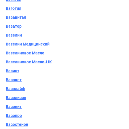
Ваготил
Вазавитал
Вазатор
Вазелин
Вазелин Медицинский
Вазелиновое Масло
Вазелиновое Масло-LIK
Вазинт
Вазокет
Вазолайф
Вазолизин
Вазонит
Вазопро
Вазостенон