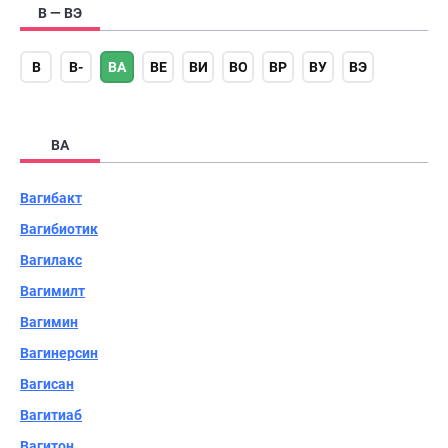
В — ВЭ
В
В-
ВА
ВЕ
ВИ
ВО
ВР
ВУ
ВЭ
ВА
Вагибакт
Вагибиотик
Вагилакс
Вагимилт
Вагимин
Вагинерсин
Вагисан
Вагитиаб
Вагитон