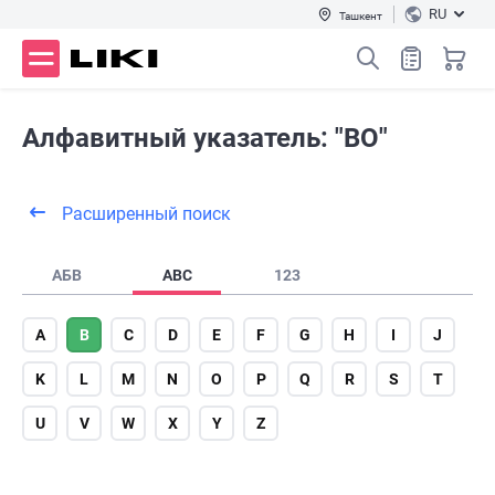
RU
Ташкент
Алфавитный указатель: "BO"
Расширенный поиск
АБВ
ABC
123
A
B
C
D
E
F
G
H
I
J
K
L
M
N
O
P
Q
R
S
T
U
V
W
X
Y
Z