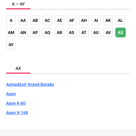
A — AY
A
AA
AB
AC
AE
AF
AH
AI
AK
AL
AM
AN
AP
AQ
AR
AS
AT
AU
AV
AX
AY
AX
Axmadzoir Grand Baraka
Axon
Axon K-80
Axon V-168