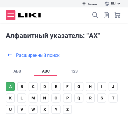
RU
Ташкент
Алфавитный указатель: "AX"
Расширенный поиск
АБВ
ABC
123
A
B
C
D
E
F
G
H
I
J
K
L
M
N
O
P
Q
R
S
T
U
V
W
X
Y
Z