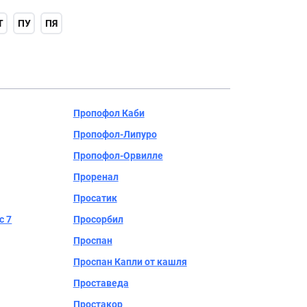
Т
ПУ
ПЯ
Пропофол Каби
Пропофол-Липуро
Пропофол-Орвилле
Проренал
Просатик
с 7
Просорбил
Проспан
Проспан Капли от кашля
Проставеда
Простакор