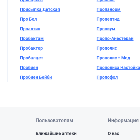
Присыпка Детская
Пропанорм
Про Бел
Пропептид
Проалтин
Пропиум
Пробактам
Пропо-Анестеран
Пробактер
Прополис
Пробалцет
Прополис + Мед
Пробиен
Прополиса Настойк
Пробиен Бейби
Пропофол
Пользователям
Информация
Ближайшие аптеки
О нас