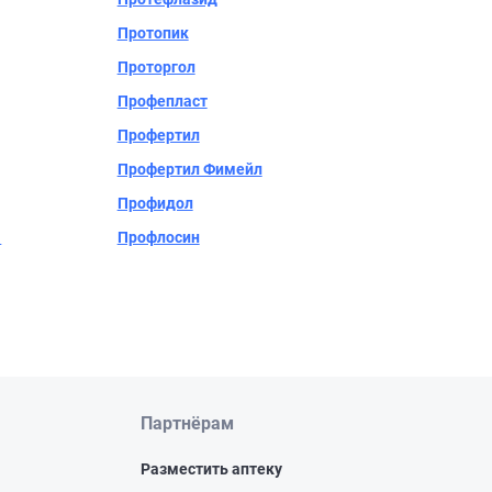
Протопик
Проторгол
Профепласт
Профертил
Профертил Фимейл
Профидол
а
Профлосин
Партнёрам
Разместить аптеку