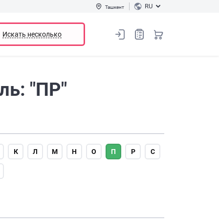
RU
Ташкент
Искать несколько
ь: "ПР"
К
Л
М
Н
О
П
Р
С