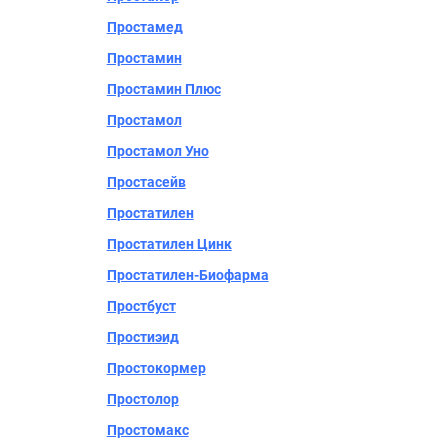
Простамед
Простамин
Простамин Плюс
Простамол
Простамол Уно
Простасейв
Простатилен
Простатилен Цинк
Простатилен-Биофарма
Простбуст
Простиэид
Простокормер
Простолор
Простомакс