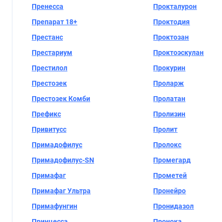
Пренесса
Прокталурон
Препарат 18+
Проктодия
Престанс
Проктозан
Престариум
Проктоэскулан
Престилол
Прокурин
Престозек
Проларж
Престозек Комби
Пролатан
Префикс
Пролизин
Привитусс
Пролит
Примадофилус
Пролокс
Примадофилус-SN
Промегард
Примафаг
Прометей
Примафаг Ультра
Пронейро
Примафунгин
Пронидазол
Принцесса
Пронока