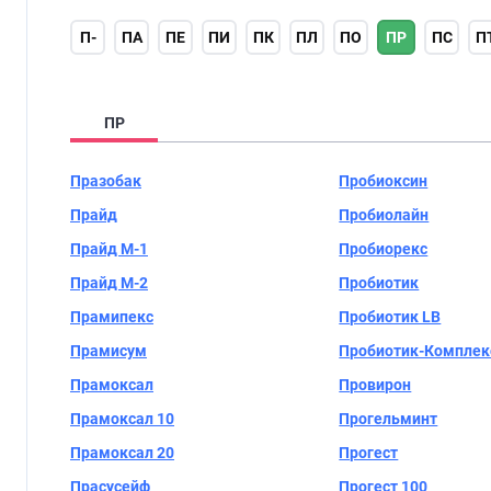
П-
ПА
ПЕ
ПИ
ПК
ПЛ
ПО
ПР
ПС
П
ПР
Празобак
Пробиоксин
Прайд
Пробиолайн
Прайд М-1
Пробиорекс
Прайд М-2
Пробиотик
Прамипекс
Пробиотик LB
Прамисум
Пробиотик-Комплек
Прамоксал
Провирон
Прамоксал 10
Прогельминт
Прамоксал 20
Прогест
Прасусейф
Прогест 100