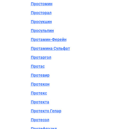
Простомин
Просторал
Просукцин
Просульпин
Протамин-Ферейн
Протамина Сульфат
Протаргол
Протас
Протевир
Протекон
Протекс
Протекта
Протекто Гепар
Протесол
Протефлазид