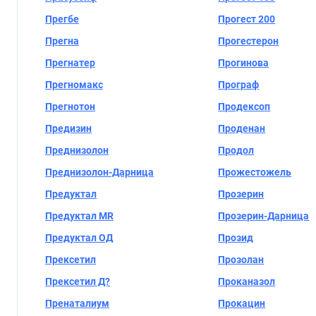
Прегбе
Прогест 200
Прегна
Прогестерон
Прегнатер
Прогинова
Прегномакс
Програф
Прегнотон
Продексоп
Предизин
Проденан
Преднизолон
Продол
Преднизолон-Дарница
Прожестожель
Предуктал
Прозерин
Предуктал MR
Прозерин-Дарница
Предуктал ОД
Прозид
Прексетил
Прозолан
Прексетил Д?
Проканазол
Пренаталиум
Прокацин