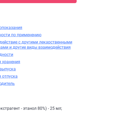
опоказания
ности по применению
действие с другими лекарственными
вами и другие виды взаимодействия
одности
я хранения
выпуска
я отпуска
одитель
экстрагент - этанол 80%) - 25 мл;