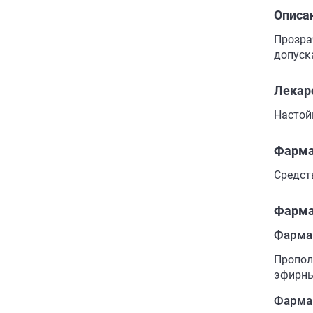
Описа
Прозра
допуск
Лекар
Настой
Фарма
Средст
Фарма
Фарма
Пропол
эфирны
Фарма