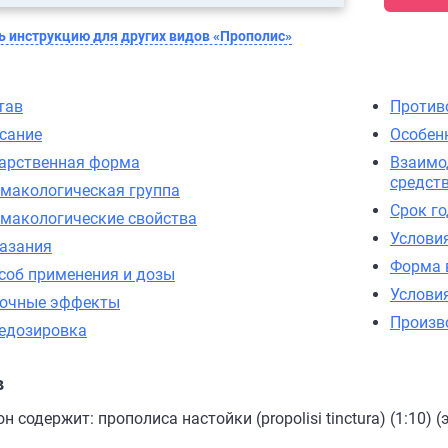
 инструкцию для других видов «Прополис»
тав
Против
сание
Особен
арственная форма
Взаимо
средст
макологическая группа
Срок г
макологические свойства
Услови
азания
Форма 
соб применения и дозы
Услови
очные эффекты
Произв
едозировка
в
н содержит: прополиса настойки (propolisi tinctura) (1:10) (