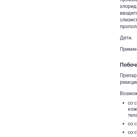
хлорида
вводит
слизис
прополи
Дети.
Примен
Побоч
Препар
реакци
Возмож
со 
кож
тел
со 
со 