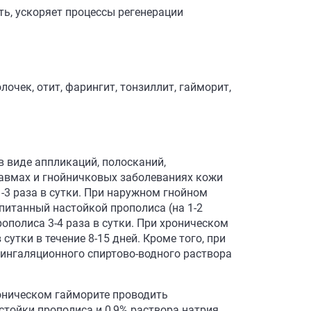
ь, ускоряет процессы регенерации
чек, отит, фарингит, тонзиллит, гайморит,
в виде аппликаций, полосканий,
равмах и гнойничковых заболеваниях кожи
-3 раза в сутки. При наружном гнойном
опитанный настойкой прополиса (на 1-2
рополиса 3-4 раза в сутки. При хроническом
сутки в течение 8-15 дней. Кроме того, при
 ингаляционного спиртово-водного раствора
хроническом гайморите проводить
тойки прополиса и 0,9% раствора натрия