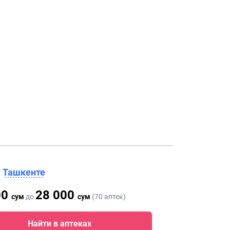
в
Ташкенте
00
28 000
сум
до
сум
(70 аптек)
Найти в аптеках