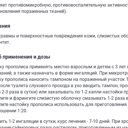
яет противомикробную, противовоспалительную активност
ановления пораженных тканей).
ания
равмы и поверхностные повреждения кожи, слизистых оболо
нтит.
б применения и дозы
ку прополиса применять местно взрослым и детям с 3 лет 
аний, а также назначать в форме ингаляций. При микрот
ку прополиса наносить тампоном на пораженный участок 1
после туалета слухового прохода в ухо вводить тампон, пр
2-3 раза в сутки) или закапывать по 1-2 капли настойки п
ите и фарингите слизистую оболочку смазывать 1-2 раза в 
лите настойку прополиса использовать для приготовления
ошении 1:20.
ть 1-2 ингаляции в сутки, курс лечения - 7-10 дней. При 
ание гайморовых пазух раствором, приготовленным из нас