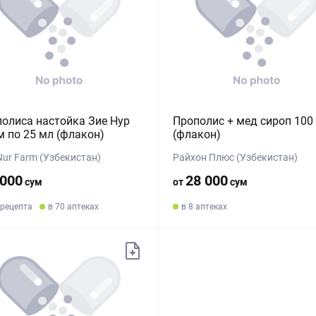
олиса настойка Зие Нур
Прополис + мед сироп 100
 по 25 мл (флакон)
(флакон)
Nur Farm (Узбекистан)
Райхон Плюс (Узбекистан)
 000
28 000
сум
от
сум
 рецепта
в 70 аптеках
в 8 аптеках