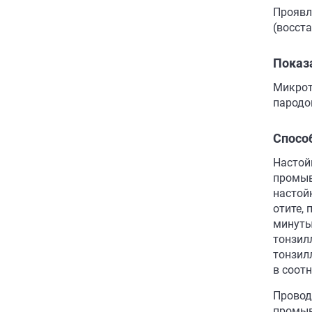
Проявл
(восст
Показ
Микрот
пародо
Спосо
Настой
промыв
настой
отите, 
минуты 
тонзилл
тонзил
в соотн
Проводи
промыв