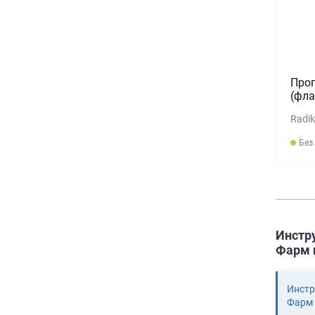
Проп
(фла
Radik
Без
Инстр
Фарм п
Инстр
Фарм 