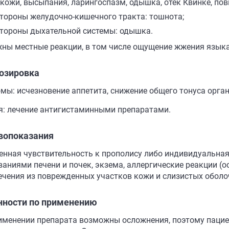
 кожи, высыпания, ларингоспазм, одышка, отек Квинке, по
стороны желудочно-кишечного тракта: тошнота;
стороны дыхательной системы: одышка.
ны местные реакции, в том числе ощущение жжения языка, 
озировка
мы: исчезновение аппетита, снижение общего тонуса орган
я: лечение антигистаминными препаратами.
вопоказания
нная чувствительность к прополису либо индивидуальная 
ваниями печени и почек, экзема, аллергические реакции (о
ечения из поврежденных участков кожи и слизистых оболо
нности по применению
именении препарата возможны осложнения, поэтому пацие