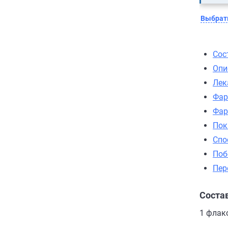
Выбрать
Сос
Опи
Лек
Фар
Фар
Пок
Спо
Поб
Пер
Соста
1 флако