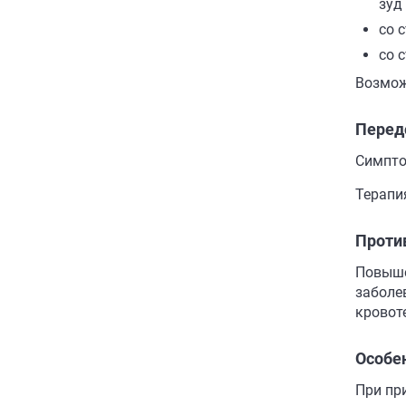
зуд
со 
со 
Возмож
Перед
Симпто
Терапи
Проти
Повыше
заболе
кровот
Особе
При пр