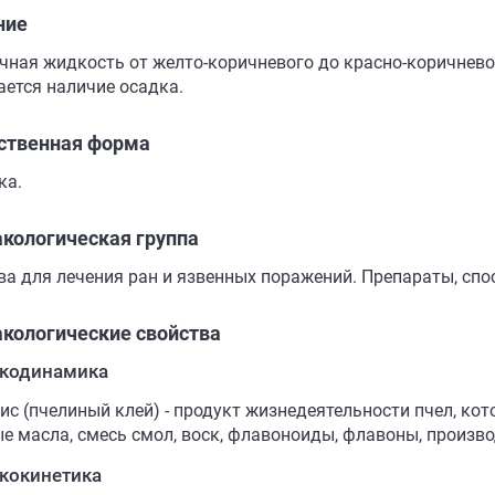
ние
чная жидкость от желто-коричневого до красно-коричнево
ается наличие осадка.
ственная форма
ка.
кологическая группа
ва для лечения ран и язвенных поражений. Препараты, сп
кологические свойства
кодинамика
ис (пчелиный клей) - продукт жизнедеятельности пчел, ко
е масла, смесь смол, воск, флавоноиды, флавоны, произв
кокинетика