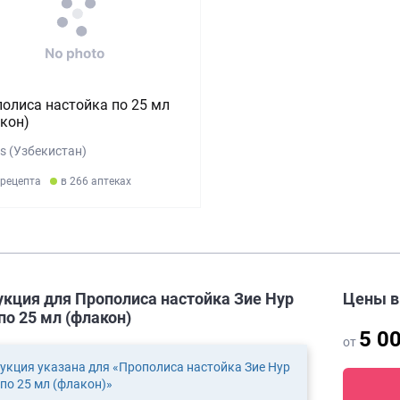
олиса настойка по 25 мл
кон)
s (Узбекистан)
 рецепта
в 266 аптеках
укция для Прополиса настойка Зие Нур
Цены 
о 25 мл (флакон)
5 0
от
укция указана для «Прополиса настойка Зие Нур
по 25 мл (флакон)»