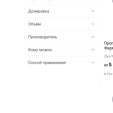
Дозировка
Объём
Производитель
Проп
Фарм
Кому можно
Ziyo 
Способ применения
5
от
Без