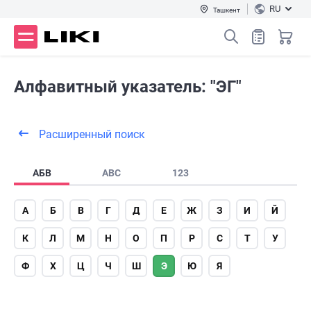
RU
Ташкент
Алфавитный указатель: "ЭГ"
Расширенный поиск
АБВ
ABC
123
А
Б
В
Г
Д
Е
Ж
З
И
Й
К
Л
М
Н
О
П
Р
С
Т
У
Ф
Х
Ц
Ч
Ш
Э
Ю
Я