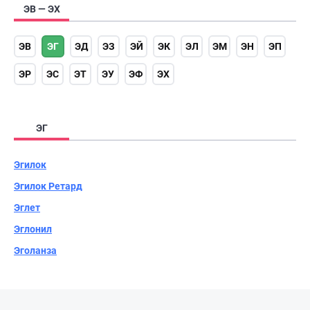
ЭВ — ЭХ
ЭВ
ЭГ
ЭД
ЭЗ
ЭЙ
ЭК
ЭЛ
ЭМ
ЭН
ЭП
ЭР
ЭС
ЭТ
ЭУ
ЭФ
ЭХ
ЭГ
Эгилок
Эгилок Ретард
Эглет
Эглонил
Эголанза