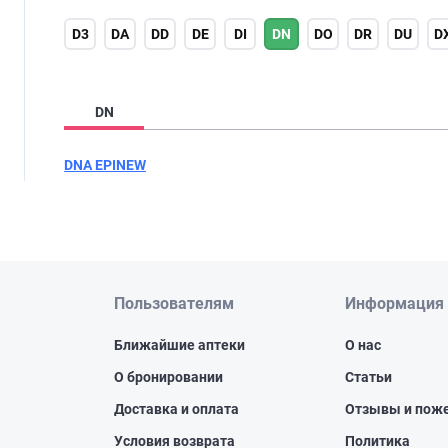
D3
DA
DD
DE
DI
DN
DO
DR
DU
D
DN
DNA EPINEW
Пользователям
Информация
Ближайшие аптеки
О нас
О бронировании
Статьи
Доставка и оплата
Отзывы и пож
Условия возврата
Политика