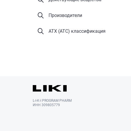
Производители
АТХ (ATC) классификация
L-I-K-I PROGRAM PHARM
ИНН 309805779