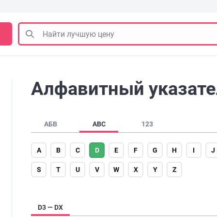
Алфавитный указател
АБВ
ABC
123
A
B
C
D
E
F
G
H
I
J
S
T
U
V
W
X
Y
Z
D3 — DX