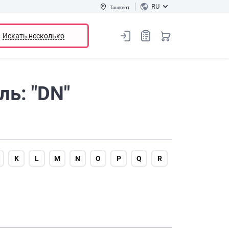
RU
Ташкент
Искать несколько
ь: "DN"
K
L
M
N
O
P
Q
R