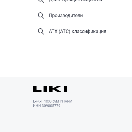
Производители
АТХ (ATC) классификация
L-I-K-I PROGRAM PHARM
ИНН 309805779