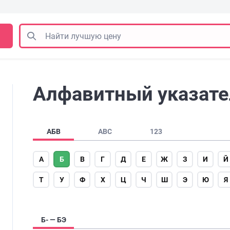
Алфавитный указатель
АБВ
ABC
123
А
Б
В
Г
Д
Е
Ж
З
И
Й
Т
У
Ф
Х
Ц
Ч
Ш
Э
Ю
Я
Б- — БЭ