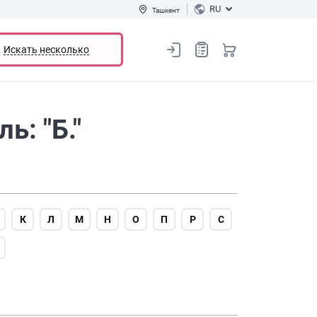
RU
Ташкент
Искать несколько
: "Б."
К
Л
М
Н
О
П
Р
С