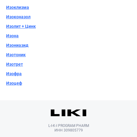
Изоклизма
Изоконазол
Изолит + Цинк
Изона
Изониазид
Изотоник
Изотрет
Изофра
Изоцеф
L-I-K-I PROGRAM PHARM
ИНН 309805779