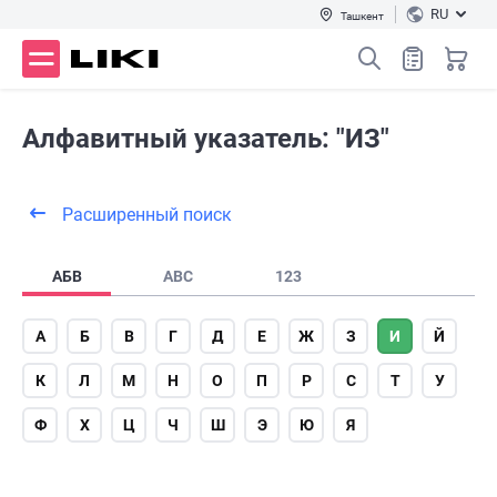
RU
Ташкент
Алфавитный указатель: "ИЗ"
Расширенный поиск
АБВ
ABC
123
А
Б
В
Г
Д
Е
Ж
З
И
Й
К
Л
М
Н
О
П
Р
С
Т
У
Ф
Х
Ц
Ч
Ш
Э
Ю
Я