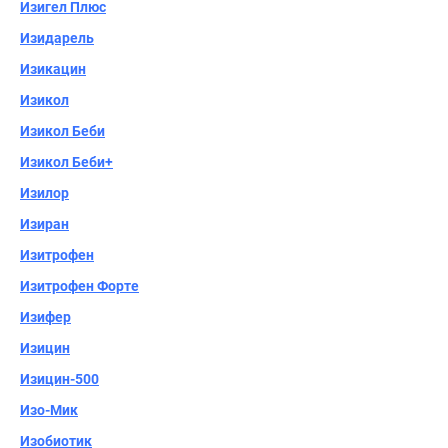
Изигел Плюс
Изидарель
Изикацин
Изикол
Изикол Беби
Изикол Беби+
Изилор
Изиран
Изитрофен
Изитрофен Форте
Изифер
Изицин
Изицин-500
Изо-Мик
Изобиотик