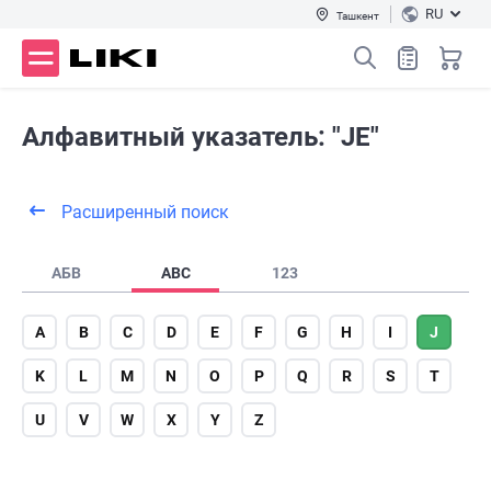
RU
Ташкент
Алфавитный указатель: "JE"
Расширенный поиск
АБВ
ABC
123
A
B
C
D
E
F
G
H
I
J
K
L
M
N
O
P
Q
R
S
T
U
V
W
X
Y
Z