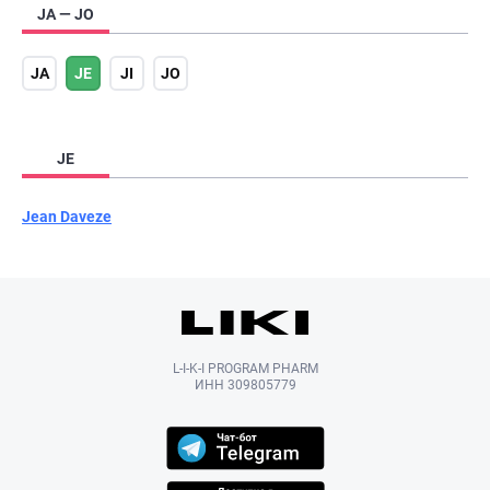
JA — JO
JA
JE
JI
JO
JE
Jean Daveze
L-I-K-I PROGRAM PHARM
ИНН 309805779