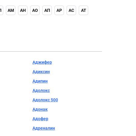
Л
АМ
АН
АО
АП
АР
АС
АТ
Аджифер
Адиксин
Адипин
Адолокс
Адолокс 500
Адонак
Адофер
Адреналин