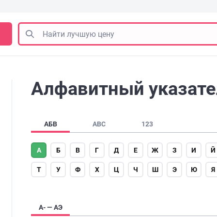
Алфавитный указател
АБВ
ABC
123
А
Б
В
Г
Д
Е
Ж
З
И
Й
Т
У
Ф
Х
Ц
Ч
Ш
Э
Ю
Я
А- — АЭ