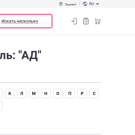
RU
Ташкент
Искать несколько
ь: "АД"
К
Л
М
Н
О
П
Р
С