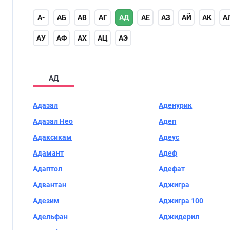
А-
АБ
АВ
АГ
АД
АЕ
АЗ
АЙ
АК
А
АУ
АФ
АХ
АЦ
АЭ
АД
Адазал
Аденурик
Адазал Нео
Адеп
Адаксикам
Адеус
Адамант
Адеф
Адаптол
Адефат
Адвантан
Аджигра
Адезим
Аджигра 100
Адельфан
Аджидерил