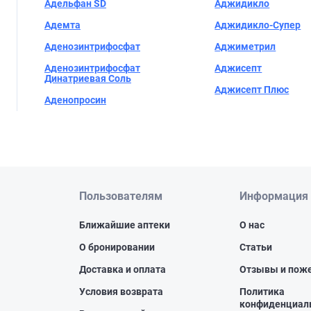
Адельфан SD
Аджидикло
Адемта
Аджидикло-Супер
Аденозинтрифосфат
Аджиметрил
Аденозинтрифосфат
Аджисепт
Динатриевая Соль
Аджисепт Плюс
Аденопросин
Пользователям
Информация
Ближайшие аптеки
О нас
О бронировании
Статьи
Доставка и оплата
Отзывы и пож
Условия возврата
Политика
конфиденциал