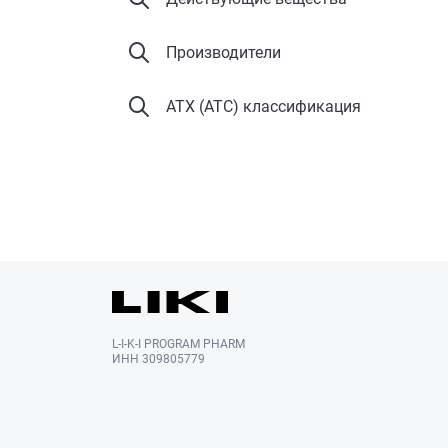
Производители
АТХ (ATC) классификация
L-I-K-I PROGRAM PHARM
ИНН 309805779