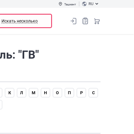
RU
Ташкент
Искать несколько
ь: "ГВ"
К
Л
М
Н
О
П
Р
С