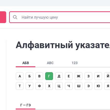
Алфавитный указател
АБВ
ABC
123
А
Б
В
Г
Д
Е
Ж
З
И
Й
Т
У
Ф
Х
Ц
Ч
Ш
Э
Ю
Я
Г — ГЭ