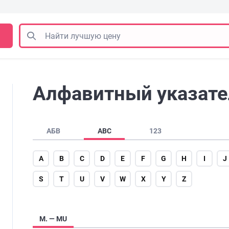
Алфавитный указате
АБВ
ABC
123
A
B
C
D
E
F
G
H
I
J
S
T
U
V
W
X
Y
Z
M. — MU