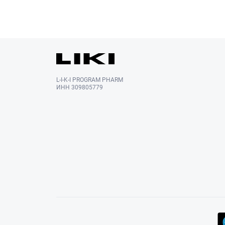
L-I-K-I PROGRAM PHARM
ИНН 309805779