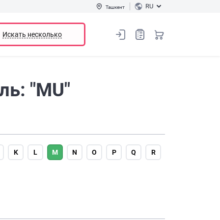
RU
Ташкент
Искать несколько
ль: "MU"
K
L
M
N
O
P
Q
R