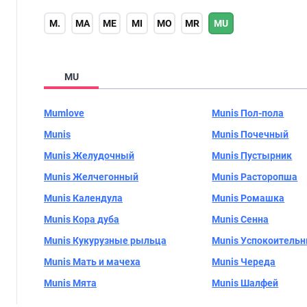
M.
MA
ME
MI
MO
MR
MU
MU
Mumlove
Munis Пол-пола
Munis
Munis Почечный
Munis Желудочный
Munis Пустырник
Munis Желчегонный
Munis Расторопша
Munis Календула
Munis Ромашка
Munis Кора дуба
Munis Сенна
Munis Кукурузные рыльца
Munis Успокоитель
Munis Мать и мачеха
Munis Череда
Munis Мята
Munis Шалфей