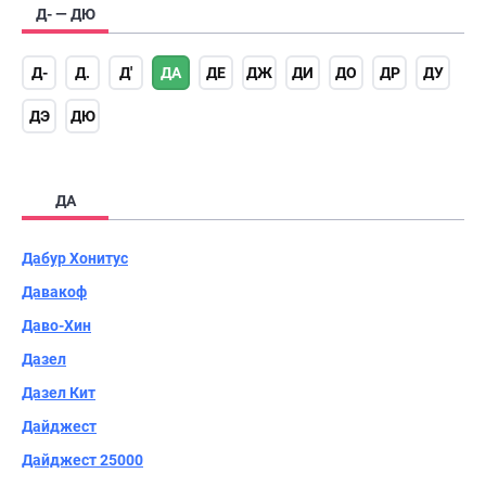
Д- — ДЮ
Д-
Д.
Д'
ДА
ДЕ
ДЖ
ДИ
ДО
ДР
ДУ
ДЭ
ДЮ
ДА
Дабур Хонитус
Давакоф
Даво-Хин
Дазел
Дазел Кит
Дайджест
Дайджест 25000