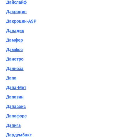
Дайслайф
Дакроцин
Дакроцин-ASP
Даладик
Дамфер
Дамфос
Данетро
Данноза
Дапа
Дапа-Мет
Дапазин
Дапазокс
Дапафорс
Дапига
Дардумбакт