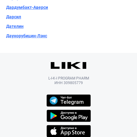
Дардумбакт-Аверси
Дарсил
Дателин
Даунорубицин-Лэнс
L-I-K-I PROGRAM PHARM
ИНН 309805779