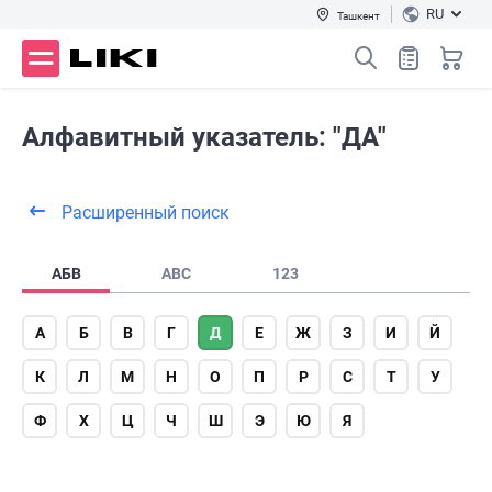
RU
Ташкент
Алфавитный указатель: "ДА"
Расширенный поиск
АБВ
ABC
123
А
Б
В
Г
Д
Е
Ж
З
И
Й
К
Л
М
Н
О
П
Р
С
Т
У
Ф
Х
Ц
Ч
Ш
Э
Ю
Я