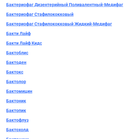
Бактериофаг Дизентерийный Поливалентный-Медифаг
Бактериофаг Стафилококковый
Бактериофаг Стафилококковый Жидкий-Медифаг
Бакти Лайф
Бакти Лайф Кидс
Бактоблис
Бактоден
Бактокс
Бактолор
Бактомицин
Бактоник
Бактопик
Бактофлуз
Бактохолд