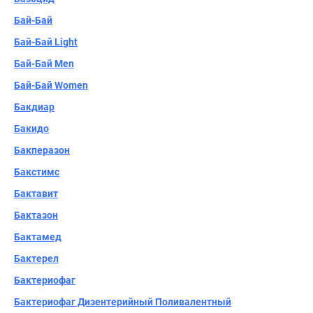
Бай-Бай
Бай-Бай Light
Бай-Бай Men
Бай-Бай Women
Бакдиар
Бакидо
Бакперазон
Бакстимс
Бактавит
Бактазон
Бактамед
Бактерел
Бактериофаг
Бактериофаг Дизентерийный Поливалентный