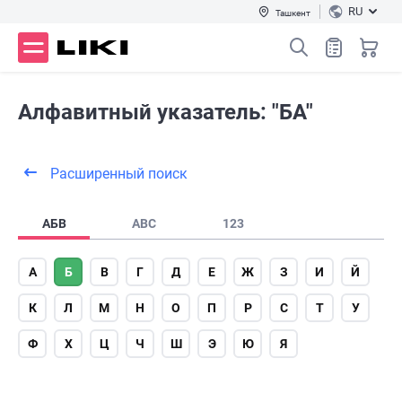
RU
Ташкент
Алфавитный указатель: "БА"
Расширенный поиск
АБВ
ABC
123
А
Б
В
Г
Д
Е
Ж
З
И
Й
К
Л
М
Н
О
П
Р
С
Т
У
Ф
Х
Ц
Ч
Ш
Э
Ю
Я