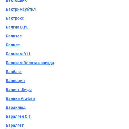
Бактоцинк
Бактримсубтил
Бактрокс
Балгил В.И.
Бализес
Балцет
Бальзам 911
Бальзам Золотая звезда
Банбакт
Банеоцин
Баният Шифо
Банька Агафьи
Бараклюд
Баралген С.Т.
Баралгет