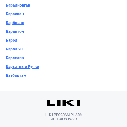
Баралновган
Бараспан
Барбовал
Барвитон
Барол
Барол 20
Барселив
Бархатные Ручки
Батбактам
L-I-K-I PROGRAM PHARM
ИНН 309805779