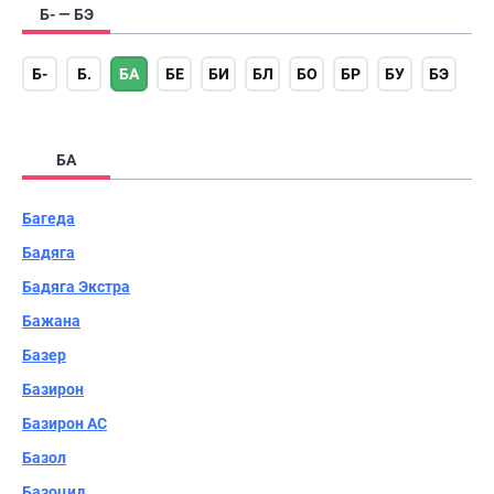
Б- — БЭ
Б-
Б.
БА
БЕ
БИ
БЛ
БО
БР
БУ
БЭ
БА
Багеда
Бадяга
Бадяга Экстра
Бажана
Базер
Базирон
Базирон АС
Базол
Базоцид