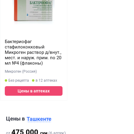
Бактериофаг
стафилококковый
Микроген раствор д/внут.,
мест. и наруж. прим. по 20
мл №4 (флаконы)
Микроген (Россия)
Без рецепта
в 12 аптеках
Цены в аптеках
Цены в
Ташкенте
475 000
от
сум
(6 аптек)