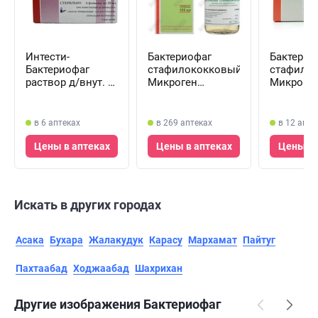
Интести-
Бактериофаг
Бактерио
Бактериофаг
стафилококковый
стафило
раствор д/внут. и
Микроген
Микроге
ректал. прим. по
раствор д/внут.,
раствор д
20 мл №4
мест. и наруж.
мест. и н
(флаконы)
прим. по 100 мл
прим. по
в 6 аптеках
в 269 аптеках
в 12 апте
(флакон)
№4 (фла
Цены в аптеках
Цены в аптеках
Цены в 
Искать в других городах
Асака
Бухара
Жалакудук
Карасу
Мархамат
Пайтуг
Пахтаабад
Ходжаабад
Шахрихан
Другие изображения Бактериофаг