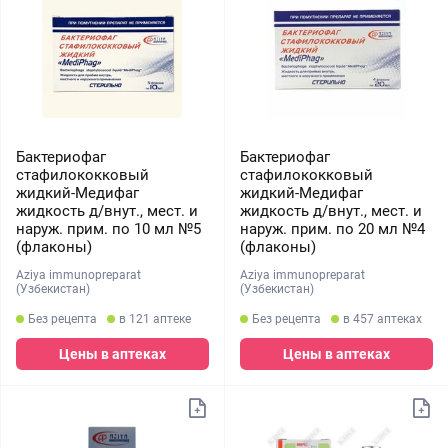
Бактериофаг
Бактериофаг
стафилококковый
стафилококковый
жидкий-Медифаг
жидкий-Медифаг
жидкость д/внут., мест. и
жидкость д/внут., мест. и
наруж. прим. по 10 мл №5
наруж. прим. по 20 мл №4
(флаконы)
(флаконы)
Aziya immunopreparat
Aziya immunopreparat
(Узбекистан)
(Узбекистан)
Без рецепта
в 121 аптеке
Без рецепта
в 457 аптеках
Цены в аптеках
Цены в аптеках