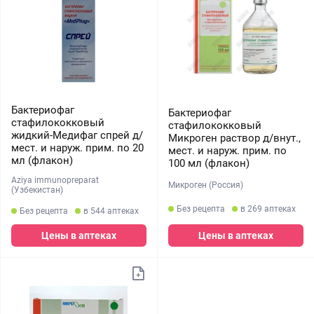
Бактериофаг
Бактериофаг
стафилококковый
стафилококковый
жидкий-Медифаг спрей д/
Микроген раствор д/внут.,
мест. и наруж. прим. по 20
мест. и наруж. прим. по
мл (флакон)
100 мл (флакон)
Aziya immunopreparat
Микроген (Россия)
(Узбекистан)
Без рецепта
в 269 аптеках
Без рецепта
в 544 аптеках
Цены в аптеках
Цены в аптеках