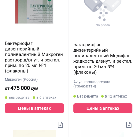
Бактериофаг
Бактериофаг
дизентерийный
дизентерийный
поливалентный Микроген
поливалентный-Медифаг
раствор д/внут. и ректал.
жидкость д/внут. и ректал.
прим. по 20 мл №4
прим. по 20 мл №4
(флаконы)
(флаконы)
Микроген (Россия)
Aziya immunopreparat
(Узбекистан)
475 000
от
сум
Без рецепта
в 12 аптеках
Без рецепта
в 6 аптеках
Цены в аптеках
Цены в аптеках