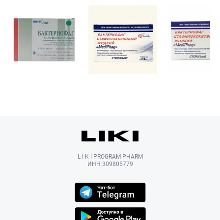
L-I-K-I PROGRAM PHARM
ИНН 309805779