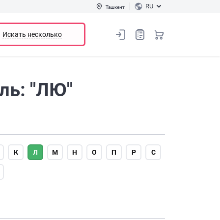
RU
Ташкент
Искать несколько
ль: "ЛЮ"
К
Л
М
Н
О
П
Р
С