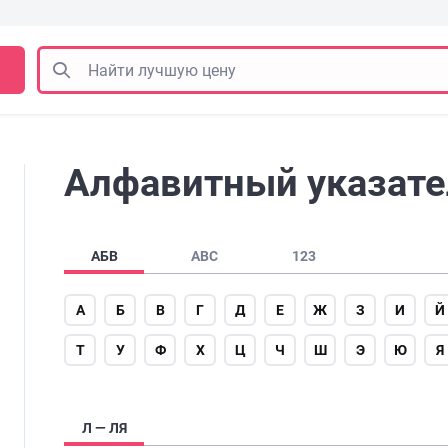
Алфавитный указате
АБВ
ABC
123
А
Б
В
Г
Д
Е
Ж
З
И
Й
Т
У
Ф
Х
Ц
Ч
Ш
Э
Ю
Я
Л — ЛЯ