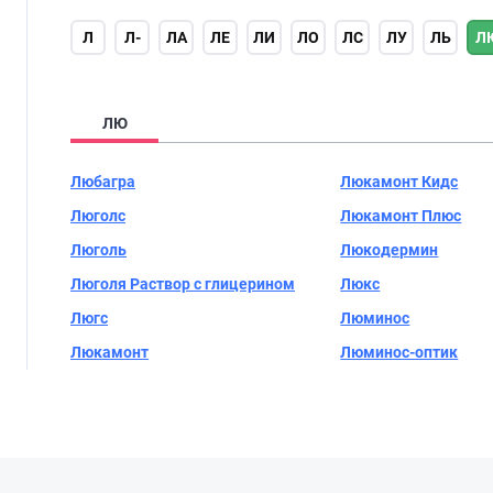
Л
Л-
ЛА
ЛЕ
ЛИ
ЛО
ЛС
ЛУ
ЛЬ
Л
ЛЮ
Любагра
Люкамонт Кидс
Люголс
Люкамонт Плюс
Люголь
Люкодермин
Люголя Раствор с глицерином
Люкс
Люгс
Люминос
Люкамонт
Люминос-оптик