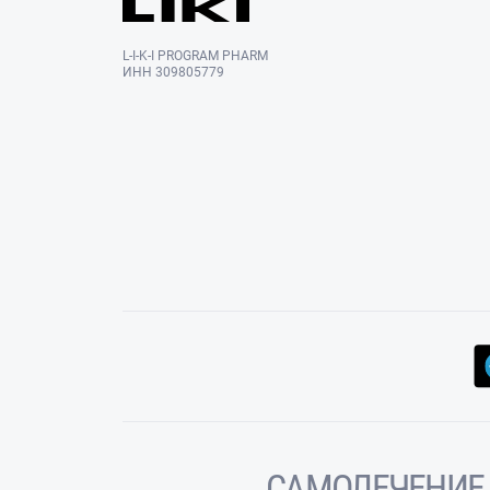
L-I-K-I PROGRAM PHARM
ИНН 309805779
САМОЛЕЧЕНИЕ