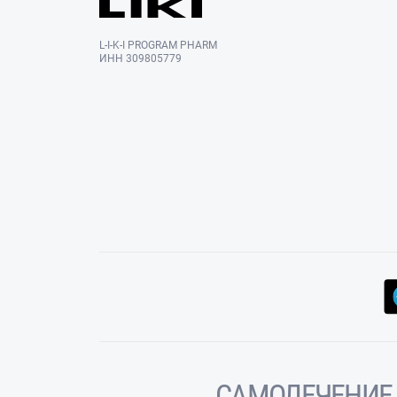
L-I-K-I PROGRAM PHARM
ИНН 309805779
САМОЛЕЧЕНИЕ