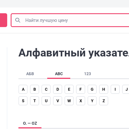
Алфавитный указател
АБВ
ABC
123
A
B
C
D
E
F
G
H
I
J
S
T
U
V
W
X
Y
Z
O. — OZ