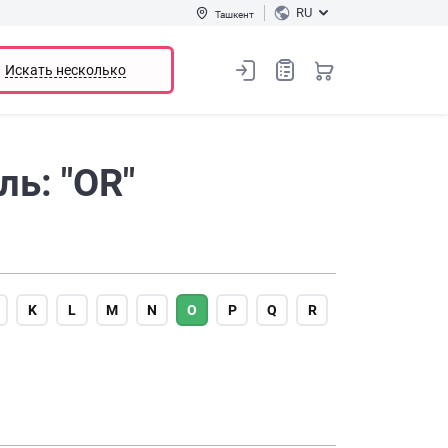
RU
Ташкент
Искать несколько
ь: "OR"
K
L
M
N
O
P
Q
R