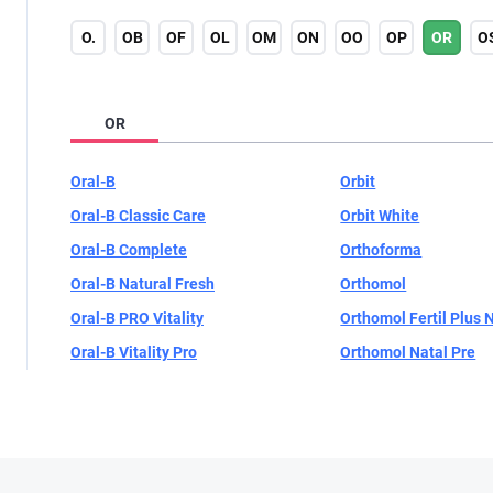
O.
OB
OF
OL
OM
ON
OO
OP
OR
O
OR
Oral-B
Orbit
Oral-B Classic Care
Orbit White
Oral-B Complete
Orthoforma
Oral-B Natural Fresh
Orthomol
Oral-B PRO Vitality
Orthomol Fertil Plus
Oral-B Vitality Pro
Orthomol Natal Pre