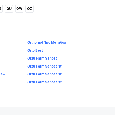
S
OU
OW
OZ
Orthomol Про Метабол
Orto Best
Orzu Farm Sanoat
Orzu Farm Sanoat "D"
 New
Orzu Farm Sanoat "В"
Orzu Farm Sanoat "С"