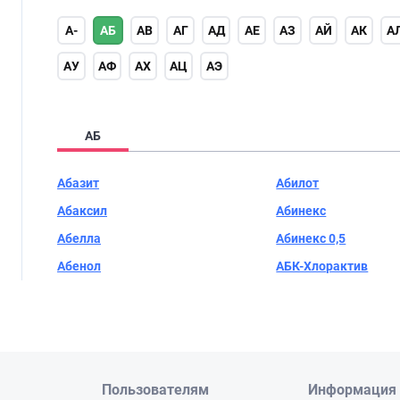
А-
АБ
АВ
АГ
АД
АЕ
АЗ
АЙ
АК
А
АУ
АФ
АХ
АЦ
АЭ
АБ
Абазит
Абилот
Абаксил
Абинекс
Абелла
Абинекс 0,5
Абенол
АБК-Хлорактив
Пользователям
Информация