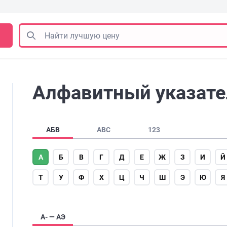
Алфавитный указател
АБВ
ABC
123
А
Б
В
Г
Д
Е
Ж
З
И
Й
Т
У
Ф
Х
Ц
Ч
Ш
Э
Ю
Я
А- — АЭ