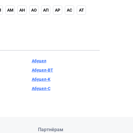
Л
АМ
АН
АО
АП
АР
АС
АТ
Абуцел
Абуцел-BT
Абуцел-K
Абуцел-С
Партнёрам