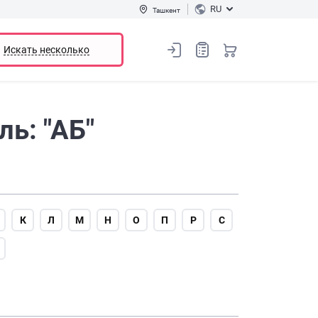
RU
Ташкент
Искать несколько
ь: "АБ"
К
Л
М
Н
О
П
Р
С