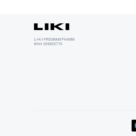
L-I-K-I PROGRAM PHARM
ИНН 309805779