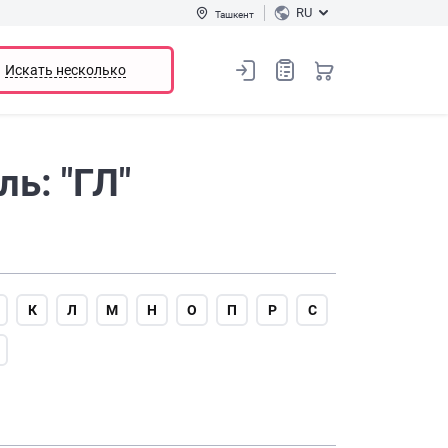
RU
Ташкент
Искать несколько
ь: "ГЛ"
К
Л
М
Н
О
П
Р
С