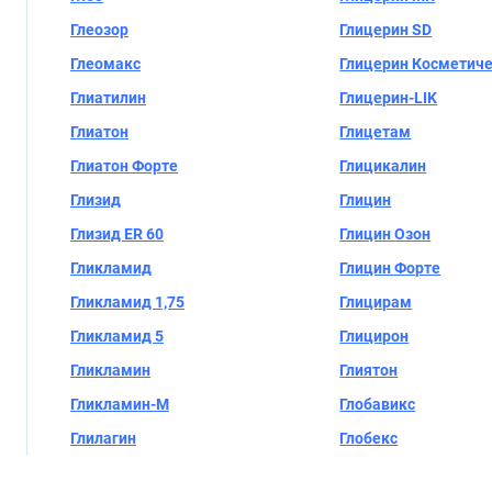
Глеозор
Глицерин SD
Глеомакс
Глицерин Косметич
Глиатилин
Глицерин-LIK
Глиатон
Глицетам
Глиатон Форте
Глицикалин
Глизид
Глицин
Глизид ER 60
Глицин Озон
Гликламид
Глицин Форте
Гликламид 1,75
Глицирам
Гликламид 5
Глицирон
Гликламин
Глиятон
Гликламин-М
Глобавикс
Глилагин
Глобекс