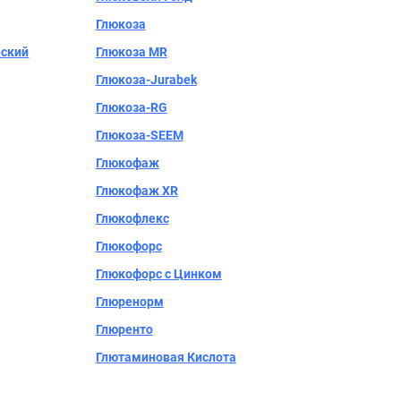
Глюкоза
еский
Глюкоза MR
Глюкоза-Jurabek
Глюкоза-RG
Глюкоза-SEEM
Глюкофаж
Глюкофаж XR
Глюкофлекс
Глюкофорс
Глюкофорс с Цинком
Глюренорм
Глюренто
Глютаминовая Кислота