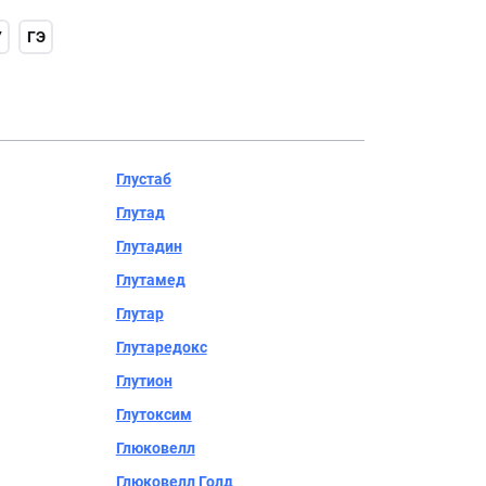
У
ГЭ
Глустаб
Глутад
Глутадин
Глутамед
Глутар
Глутаредокс
Глутион
Глутоксим
Глюковелл
Глюковелл Голд