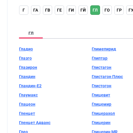
Г
ГА
ГВ
ГЕ
ГИ
ГЙ
ГЛ
ГО
ГР
Г
ГЛ
Гладио
Глимепирид
Глазго
Глиптар
Глазирон
Глистагон
Гландин
Глистагон Плюс
Гландин-Е2
Глистогон
Глаумакс
Глицевит
Глацеон
Глицемир
Гленцет
Глицерахол
Гленцет Адванс
Глицерин
Глео
Глицерин MR