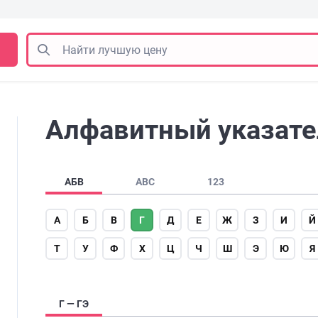
Алфавитный указател
АБВ
ABC
123
А
Б
В
Г
Д
Е
Ж
З
И
Й
Т
У
Ф
Х
Ц
Ч
Ш
Э
Ю
Я
Г — ГЭ