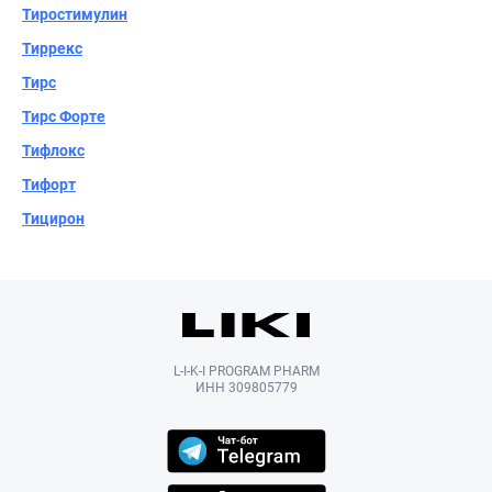
Тиростимулин
Тиррекс
Тирс
Тирс Форте
Тифлокс
Тифорт
Тицирон
L-I-K-I PROGRAM PHARM
ИНН 309805779