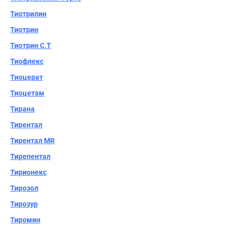
Тиотрилин
Тиотрин
Тиотрин С.Т
Тиофлекс
Тиоцерат
Тиоцетам
Тирана
Тирентал
Тирентал MR
Тирепентал
Тирионекс
Тирозол
Тирозур
Тиромин