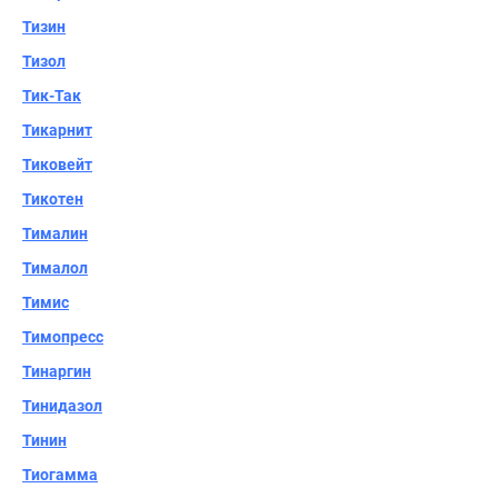
Тизин
Тизол
Тик-Так
Тикарнит
Тиковейт
Тикотен
Тималин
Тималол
Тимис
Тимопресс
Тинаргин
Тинидазол
Тинин
Тиогамма