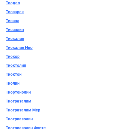
Тиодел
Тиозарек
Тиозол
Тиозолин
Тиокалин
Тиокалин Нео
Тиокор
Тиоктолип
Тиоктон
Тиолин
Тиортенолин
Тиотразалим
Тиотразалим Мер
Тиотриазолин
Тиотриазолин Форте