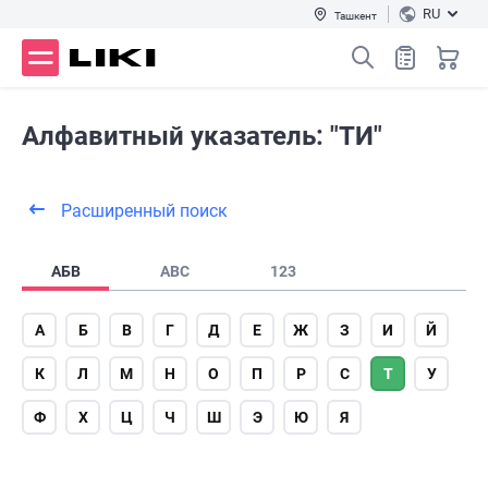
RU
Ташкент
Алфавитный указатель: "ТИ"
Расширенный поиск
АБВ
ABC
123
А
Б
В
Г
Д
Е
Ж
З
И
Й
К
Л
М
Н
О
П
Р
С
Т
У
Ф
Х
Ц
Ч
Ш
Э
Ю
Я