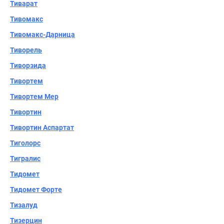
Тиварат
Тивомакс
Тивомакс-Дарница
Тиворель
Тиворзида
Тивортем
Тивортем Мер
Тивортин
Тивортин Аспартат
Тиголорс
Тигралис
Тидомет
Тидомет Форте
Тизалуд
Тизерцин