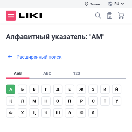
RU
Ташкент
Алфавитный указатель: "АМ"
Расширенный поиск
АБВ
ABC
123
А
Б
В
Г
Д
Е
Ж
З
И
Й
К
Л
М
Н
О
П
Р
С
Т
У
Ф
Х
Ц
Ч
Ш
Э
Ю
Я