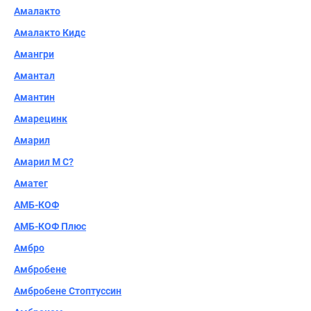
Амалакто
Амалакто Кидс
Амангри
Амантал
Амантин
Амарецинк
Амарил
Амарил М С?
Аматег
АМБ-КОФ
АМБ-КОФ Плюс
Амбро
Амбробене
Амбробене Стоптуссин