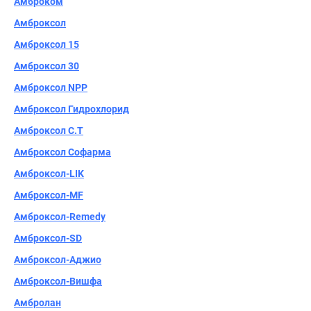
Амброком
Амброксол
Амброксол 15
Амброксол 30
Амброксол NPP
Амброксол Гидрохлорид
Амброксол С.Т
Амброксол Софарма
Амброксол-LIK
Амброксол-MF
Амброксол-Remedy
Амброксол-SD
Амброксол-Аджио
Амброксол-Вишфа
Амбролан