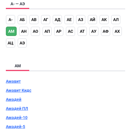
А- — АЭ
А-
АБ
АВ
АГ
АД
АЕ
АЗ
АЙ
АК
АЛ
АМ
АН
АО
АП
АР
АС
АТ
АУ
АФ
АХ
АЦ
АЭ
АМ
Амавит
Амавит Кидс
Амадей
Амадей ПЛ
Амадей-10
Амадей-5