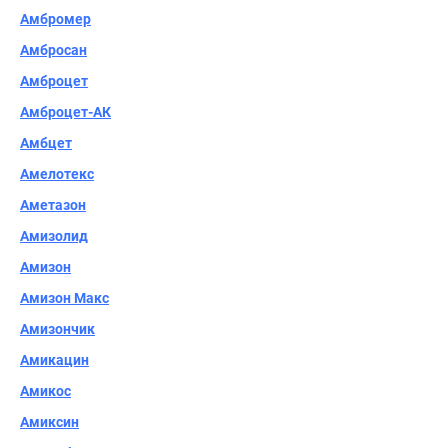
Амбромер
Амбросан
Амброцет
Амброцет-АК
Амбцет
Амелотекс
Аметазон
Амизолид
Амизон
Амизон Макс
Амизончик
Амикацин
Амикос
Амиксин