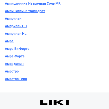
Ампициллина Натриевая Соль MR
Ампициллина тригидрат
Амприлан
Амприлан НD
Амприлан НL
Амра
Амра Би Форте
Амра Форте
Амрадипин
Амэстро
Амэстро Гепо