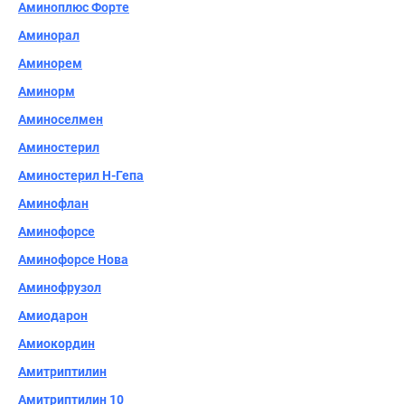
Аминоплюс Форте
Аминорал
Аминорем
Аминорм
Аминоселмен
Аминостерил
Аминостерил Н-Гепа
Аминофлан
Аминофорсе
Аминофорсе Нова
Аминофрузол
Амиодарон
Амиокордин
Амитриптилин
Амитриптилин 10