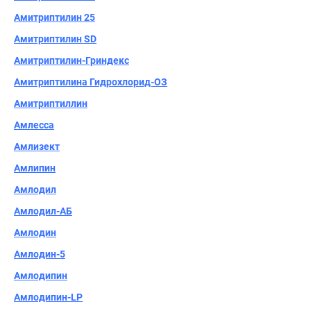
Амитриптилин 25
Амитриптилин SD
Амитриптилин-Гриндекс
Амитриптилина Гидрохлорид-ОЗ
Амитриптиллин
Амлесса
Амлизект
Амлипин
Амлодил
Амлодил-АБ
Амлодин
Амлодин-5
Амлодипин
Амлодипин-LP