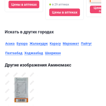
Цены в аптеках
в 29 аптеках
Цены в
гор
Цены в аптеках
Искать в других городах
Асака
Бухара
Жалакудук
Карасу
Мархамат
Пайтуг
Пахтаабад
Ходжаабад
Шахрихан
Другие изображения Аминомакс