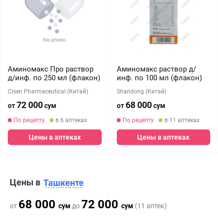
Аминомакс Про раствор
Аминомакс раствор д/
д/инф. по 250 мл (флакон)
инф. по 100 мл (флакон)
Cisen Pharmaceutical (Китай)
Shandong (Китай)
72 000
68 000
от
сум
от
сум
По рецепту
в 6 аптеках
По рецепту
в 11 аптеках
Цены в аптеках
Цены в аптеках
Цены в
Ташкенте
68 000
72 000
от
сум
до
сум
(11 аптек)