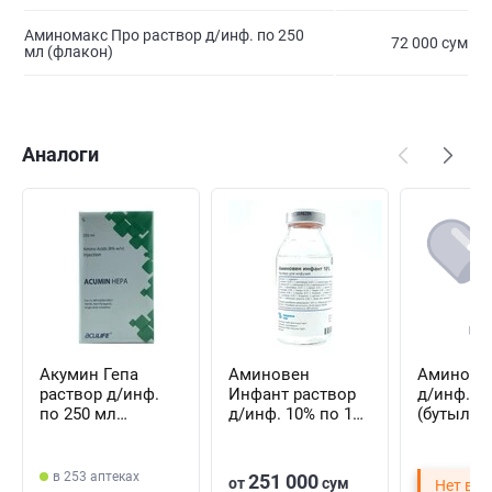
Аминомакс Про раствор д/инф. по 250
72 000 сум
мл (флакон)
Аналоги
Акумин Гепа
Аминовен
Аминол р
раствор д/инф.
Инфант раствор
д/инф. п
по 250 мл
д/инф. 10% по 100
(бутылка
(флакон)
мл №10
(флаконы)
в 253 аптеках
251 000
от
сум
Нет в Т