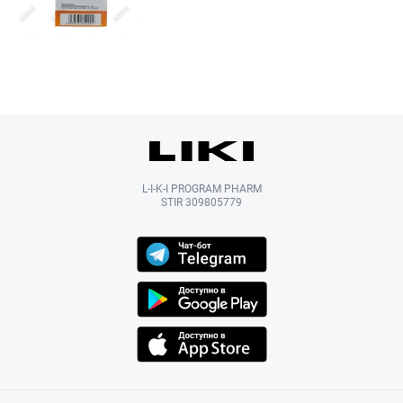
L-I-K-I PROGRAM PHARM
STIR 309805779