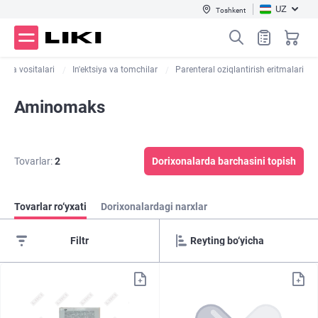
UZ
Toshkent
tika vositalari
In'ektsiya va tomchilar
Parenteral oziqlantirish eritmalari
Aminomaks
Tovarlar:
2
Dorixonalarda barchasini topish
Tovarlar ro‘yxati
Dorixonalardagi narxlar
Filtr