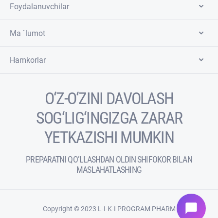
Foydalanuvchilar
Ma `lumot
Hamkorlar
O‘Z-O‘ZINI DAVOLASH
SOG‘LIG‘INGIZGA ZARAR
YETKAZISHI MUMKIN
PREPARATNI QO‘LLASHDAN OLDIN SHIFOKOR BILAN
MASLAHATLASHING
chat_bubble
Copyright © 2023 L-I-K-I PROGRAM PHARM