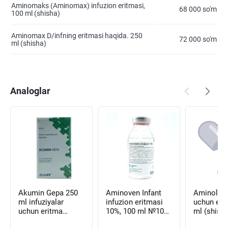
Aminomaks (Aminomax) infuzion eritmasi,
68 000 so'm
100 ml (shisha)
Aminomax D/infning eritmasi haqida. 250
72 000 so'm
ml (shisha)
Analoglar
Akumin Gepa 250
Aminoven Infant
Aminol infuziya
ml infuziyalar
infuzion eritmasi
uchun eri
uchun eritma
10%, 100 ml №10
ml (shish
(shisha)
(flakon)