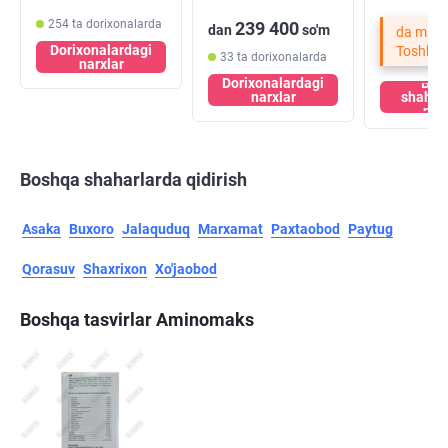
254 ta dorixonalarda
239 400
dan
so'm
da mavj
Dorixonalardagi
Toshken
33 ta dorixonalarda
narxlar
Dorixonalardagi
Bos
narxlar
shahar
nar
Boshqa shaharlarda qidirish
Asaka
Buxoro
Jalaquduq
Marxamat
Paxtaobod
Paytug
Qorasuv
Shaxrixon
Xo'jaobod
Boshqa tasvirlar Aminomaks