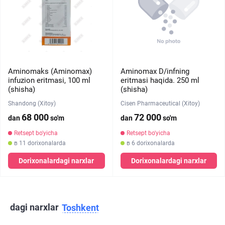
Aminomaks (Aminomax)
Aminomax D/infning
infuzion eritmasi, 100 ml
eritmasi haqida. 250 ml
(shisha)
(shisha)
Shandong (Xitoy)
Cisen Pharmaceutical (Xitoy)
68 000
72 000
dan
so'm
dan
so'm
Retsept bo'yicha
Retsept bo'yicha
в 11 dorixonalarda
в 6 dorixonalarda
Dorixonalardagi narxlar
Dorixonalardagi narxlar
dagi narxlar
Toshkent