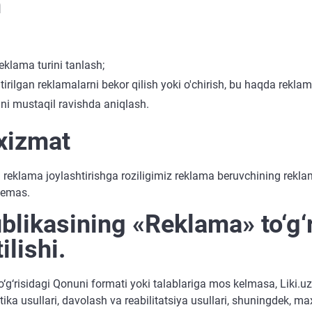
h
eklama turini tanlash;
tirilgan reklamalarni bekor qilish yoki o'chirish, bu haqda reklam
ni mustaqil ravishda aniqlash.
 xizmat
va reklama joylashtirishga roziligimiz reklama beruvchining rekl
 emas.
blikasining «Reklama» to‘g‘
ilishi.
g‘risidagi Qonuni formati yoki talablariga mos kelmasa, Liki.uz 
stika usullari, davolash va reabilitatsiya usullari, shuningdek,