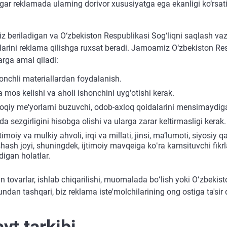
gar reklamada ularning dorivor xususiyatga ega ekanligi ko‘rsat
z beriladigan va O‘zbekiston Respublikasi Sog‘liqni saqlash va
talarini reklama qilishga ruxsat beradi. Jamoamiz O‘zbekiston Re
rga amal qiladi:
onchli materiallardan foydalanish.
 mos kelishi va aholi ishonchini uyg'otishi kerak.
loqiy me'yorlarni buzuvchi, odob-axloq qoidalarini mensimaydigan
a sezgirligini hisobga olishi va ularga zarar keltirmasligi kerak.
moiy va mulkiy ahvoli, irqi va millati, jinsi, maʼlumoti, siyosiy qa
shash joyi, shuningdek, ijtimoiy mavqeiga koʻra kamsituvchi fikr
digan holatlar.
an tovarlar, ishlab chiqarilishi, muomalada boʻlish yoki Oʻzbekis
undan tashqari, biz reklama iste'molchilarining ong ostiga ta'sir