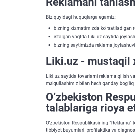
Reklamani tanlas
Biz quyidagi huquqlarga egamiz:
bizning xizmatimizda ko'rsatiladigan r
istalgan vaqtda Liki.uz saytida joylash
bizning saytimizda reklama joylashuvi
Liki.uz - mustaqil
Liki.uz saytida tovarlarni reklama qilish 
ma'qullashimiz bilan hech qanday bog'liq
O‘zbekiston Respu
talablariga rioya et
O‘zbekiston Respublikasining “Reklama” to‘
tibbiyot buyumlari, profilaktika va diagno