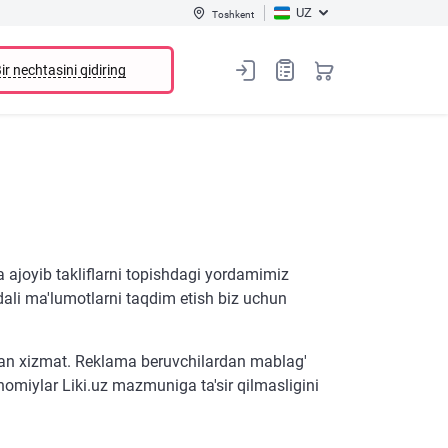
UZ
Toshkent
ir nechtasini qidiring
a ajoyib takliflarni topishdagi yordamimiz
ydali ma'lumotlarni taqdim etish biz uchun
adigan xizmat. Reklama beruvchilardan mablag'
 homiylar Liki.uz mazmuniga ta'sir qilmasligini