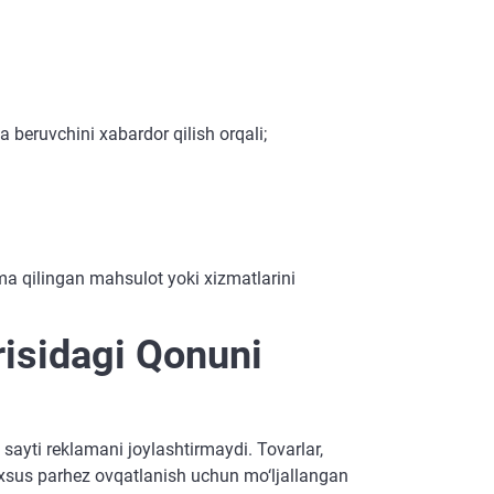
a beruvchini xabardor qilish orqali;
ama qilingan mahsulot yoki xizmatlarini
risidagi Qonuni
sayti reklamani joylashtirmaydi. Tovarlar,
 maxsus parhez ovqatlanish uchun mo‘ljallangan