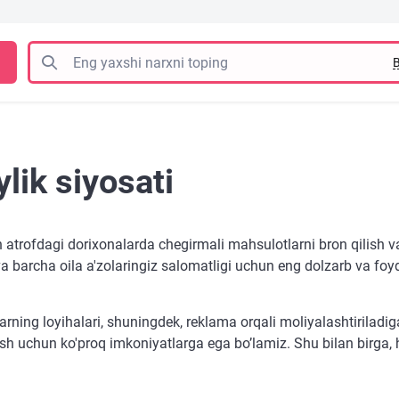
B
lik siyosati
n atrofdagi dorixonalarda chegirmali mahsulotlarni bron qilish v
z va barcha oila a'zolaringiz salomatligi uchun eng dolzarb va fo
miylarning loyihalari, shuningdek, reklama orqali moliyalashtiril
atish uchun ko'proq imkoniyatlarga ega bo’lamiz. Shu bilan birga,