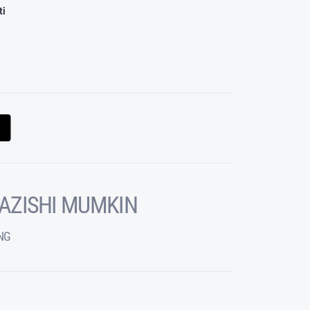
ti
KAZISHI MUMKIN
NG