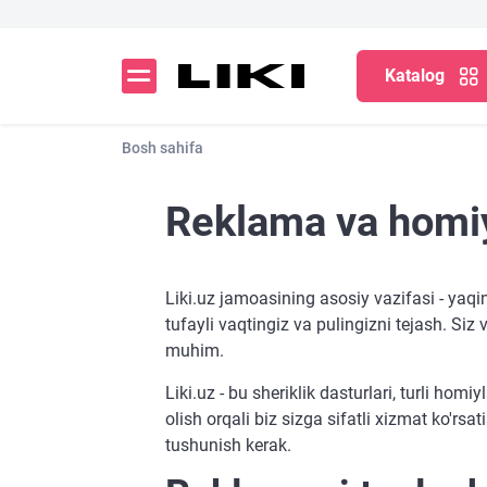
Katalog
Bosh sahifa
Reklama va homiy
Liki.uz jamoasining asosiy vazifasi - yaqi
tufayli vaqtingiz va pulingizni tejash. Si
muhim.
Liki.uz - bu sheriklik dasturlari, turli ho
olish orqali biz sizga sifatli xizmat ko'rs
tushunish kerak.