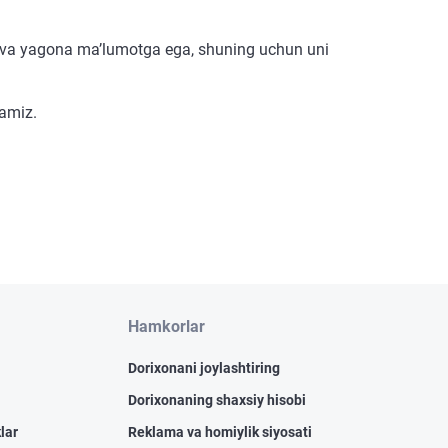
iq va yagona ma’lumotga ega, shuning uchun uni
yamiz.
Hamkorlar
Dorixonani joylashtiring
Dorixonaning shaxsiy hisobi
lar
Reklama va homiylik siyosati