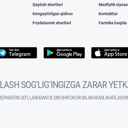
Qaytish shartlari
Maxfiylik siyosa
Kengaytirilgan qidiruv
Kontaktlar
Foydalanish shartlari
Farmika haqida
VOLASH SOG‘LIG‘INGIZGA ZARAR YET
REPARATNI QO‘LLASHDAN OLDIN SHIFOKOR BILAN MASLAHATLASHI