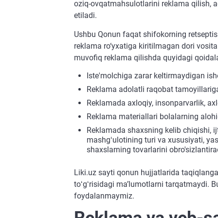
oziq-ovqatmahsulotlarini reklama qilish, a
etiladi.
Ushbu Qonun faqat shifokorning retseptisi
reklama ro‘yxatiga kiritilmagan dori vosi
muvofiq reklama qilishda quyidagi qoidala
Iste'molchiga zarar keltirmaydigan ish
Reklama adolatli raqobat tamoyillariga
Reklamada axloqiy, insonparvarlik, ax
Reklama materiallari bolalarning alohid
Reklamada shaxsning kelib chiqishi, ijti
mashgʻulotining turi va xususiyati, ya
shaxslarning tovarlarini obro'sizlantira
Liki.uz sayti qonun hujjatlarida taqiqlang
toʻgʻrisidagi maʼlumotlarni tarqatmaydi. B
foydalanmaymiz.