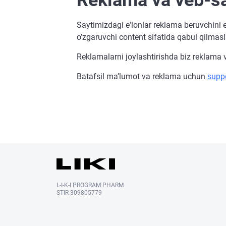
Reklama va veb-sa
Saytimizdagi e'lonlar reklama beruvchini
o’zgaruvchi content sifatida qabul qilmasl
Reklamalarni joylashtirishda biz reklama v
Batafsil maʼlumot va reklama uchun
suppo
L-I-K-I PROGRAM PHARM
STIR 309805779