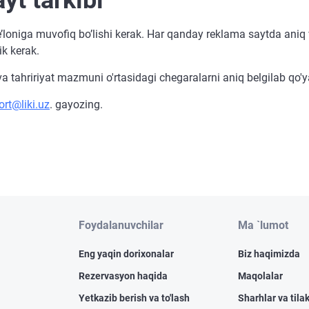
yt tarkibi
 e’loniga muvofiq bo’lishi kerak. Har qanday reklama saytda an
ik kerak.
a tahririyat mazmuni o'rtasidagi chegaralarni aniq belgilab qo'
rt@liki.uz
. gayozing.
Foydalanuvchilar
Ma `lumot
Eng yaqin dorixonalar
Biz haqimizda
Rezervasyon haqida
Maqolalar
Yetkazib berish va to'lash
Sharhlar va tilak