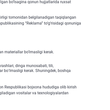
ilgan bo‘lsagina qonun hujjatlarida ruxsat
zirligi tomonidan belgilanadigan taqiqlangan
spublikasining “Reklama” to‘g‘risidagi qonuniga
 materiallar bo'lmasligi kerak.
rashlari, dinga munosabati, tili,
lar boʻlmasligi kerak. Shuningdek, boshqa
ton Respublikasi bojxona hududiga olib kirish
 qiladigan vositalar va texnologiyalardan