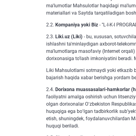
ma'lumotlar Mahsulotlar haqidagi ma'lumo
materiallari va Saytda tarqatiladigan bos
2.2.
Kompaniya yoki Biz
- "L-I-K-I PROGR
2.3.
Liki.uz (Liki)
- bu, xususan, sotuvchil
ishlashni ta'minlaydigan axborot-telekom
ma'lumotlarga masofaviy (Internet orqali) 
dorixonasiga to'lash imkoniyatini beradi. 
Liki Mahsulotlarni sotmaydi yoki etkazib 
bajarish haqida xabar berishga yordam be
2.4.
Dorixona muassasalari-hamkorlar (
faoliyatni amalga oshirish uchun litsenziy
olgan dorixonalar Oʻzbekiston Respublikas
huquqiga ega boʻlgan tadbirkorlik subʼyekt
etish, shuningdek, foydalanuvchilardan Ma
huquqi beriladi.