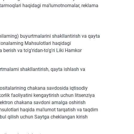
r tarmoqlari haqidagi ma'lumotnomalar, reklama
ilarning) buyurtmalarini shakllantirish va qayta
xonalarning Mahsulotlari haqidagi
berish va to'g'ridan-to'g'ri Liki Hamkor
malarni shakllantirish, qayta ishlash va
 vositalarining chakana savdosida iqtisodiy
rlik faoliyatini kengaytirish uchun litsenziya
elektron chakana savdoni amalga oshirish
ahsulotlari haqida ma'lumot tarqatish va taqdim
abul qilish uchun Saytga cheklangan kirish