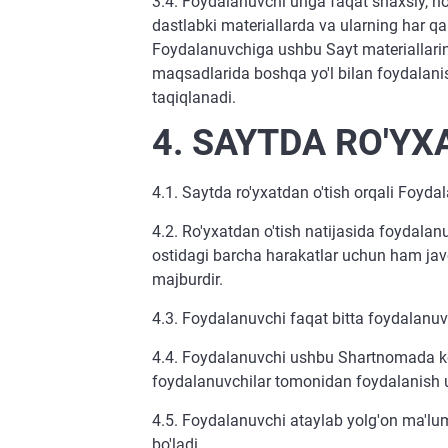
3.4. Foydalanuvchi unga faqat shaxsiy, no
dastlabki materiallarda va ularning har q
Foydalanuvchiga ushbu Sayt materiallarini 
maqsadlarida boshqa yo'l bilan foydalani
taqiqlanadi.
4. SAYTDA RO'YX
4.1. Saytda ro'yxatdan o'tish orqali Foydal
4.2. Ro'yxatdan o'tish natijasida foydalanu
ostidagi barcha harakatlar uchun ham jav
majburdir.
4.3. Foydalanuvchi faqat bitta foydalanuv
4.4. Foydalanuvchi ushbu Shartnomada ko'r
foydalanuvchilar tomonidan foydalanish 
4.5. Foydalanuvchi ataylab yolg'on ma'lu
bo'ladi.