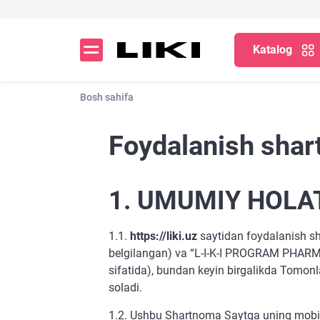
Katalog
Bosh sahifa
Foydalanish shart
1. UMUMIY HOLA
1.1.
https://liki.uz
saytidan foydalanish sha
belgilangan) va “L-I-K-I PROGRAM PHARM S
sifatida), bundan keyin birgalikda Tomon
soladi.
1.2. Ushbu Shartnoma Saytga uning mobil ve