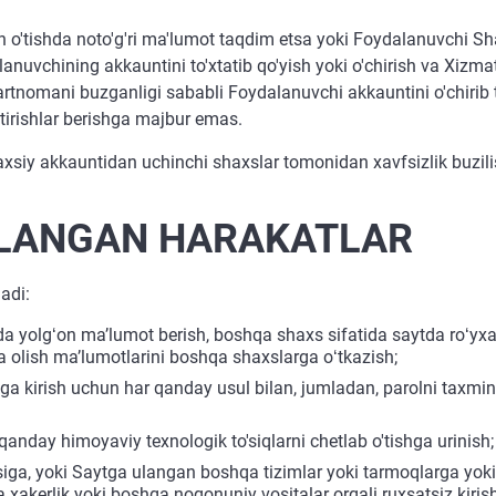
n o'tishda noto'g'ri ma'lumot taqdim etsa yoki Foydalanuvchi S
vchining akkauntini to'xtatib qo'yish yoki o'chirish va Xizmatla
tnomani buzganligi sababli Foydalanuvchi akkauntini o'chiri
tirishlar berishga majbur emas.
siy akkauntidan uchinchi shaxslar tomonidan xavfsizlik buzilis
QLANGAN HARAKATLAR
adi:
da yolgʻon maʼlumot berish, boshqa shaxs sifatida saytda roʻyxa
a olish maʼlumotlarini boshqa shaxslarga oʻtkazish;
a kirish uchun har qanday usul bilan, jumladan, parolni taxmin 
qanday himoyaviy texnologik to'siqlarni chetlab o'tishga urinish;
siga, yoki Saytga ulangan boshqa tizimlar yoki tarmoqlarga yok
xakerlik yoki boshqa noqonuniy vositalar orqali ruxsatsiz kirish