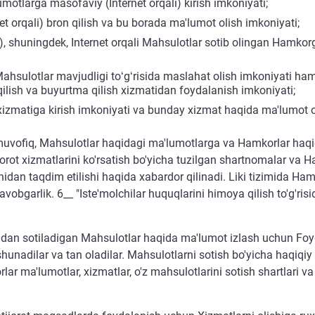
otlarga masofaviy (Internet orqali) kirish imkoniyati;
t orqali) bron qilish va bu borada ma'lumot olish imkoniyati;
s), shuningdek, Internet orqali Mahsulotlar sotib olingan Hamko
 Mahsulotlar mavjudligi toʻgʻrisida maslahat olish imkoniyati h
qilish va buyurtma qilish xizmatidan foydalanish imkoniyati;
xizmatiga kirish imkoniyati va bunday xizmat haqida ma'lumot o
vofiq, Mahsulotlar haqidagi ma'lumotlarga va Hamkorlar haqi
orot xizmatlarini ko'rsatish bo'yicha tuzilgan shartnomalar va
dan taqdim etilishi haqida xabardor qilinadi. Liki tizimida Ham
obgarlik. 6__ "Iste'molchilar huquqlarini himoya qilish to'g'ris
dan sotiladigan Mahsulotlar haqida ma'lumot izlash uchun Foy
ushunadilar va tan oladilar. Mahsulotlarni sotish bo'yicha haqiqiy
lar ma'lumotlar, xizmatlar, o'z mahsulotlarini sotish shartlari va