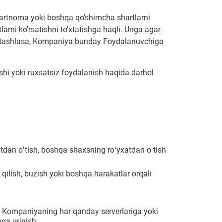
hartnoma yoki boshqa qo'shimcha shartlarni
rni ko'rsatishni to'xtatishga haqli. Unga agar
b tashlasa, Kompaniya bunday Foydalanuvchiga
hi yoki ruxsatsiz foydalanish haqida darhol
tdan oʻtish, boshqa shaxsning roʻyxatdan oʻtish
qilish, buzish yoki boshqa harakatlar orqali
i Kompaniyaning har qanday serverlariga yoki
ga urinish;