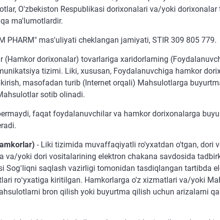
tlar, O'zbekiston Respublikasi dorixonalari va/yoki dorixonala
hqa ma'lumotlardir.
AM PHARM" mas'uliyati cheklangan jamiyati, STIR 309 805 779.
ar (Hamkor dorixonalar) tovarlariga xaridorlarning (Foydalanuvch
munikatsiya tizimi. Liki, xususan, Foydalanuvchiga hamkor dori
kirish, masofadan turib (Internet orqali) Mahsulotlarga buyurtma 
Mahsulotlar sotib olinadi.
bermaydi, faqat foydalanuvchilar va hamkor dorixonalarga buyurt
radi.
hamkorlar)
- Liki tizimida muvaffaqiyatli ro'yxatdan o'tgan, dori
a va/yoki dori vositalarining elektron chakana savdosida tadbirko
i Sogʻliqni saqlash vazirligi tomonidan tasdiqlangan tartibda 
lari roʻyxatiga kiritilgan. Hamkorlarga o'z xizmatlari va/yoki M
hsulotlarni bron qilish yoki buyurtma qilish uchun arizalarni q