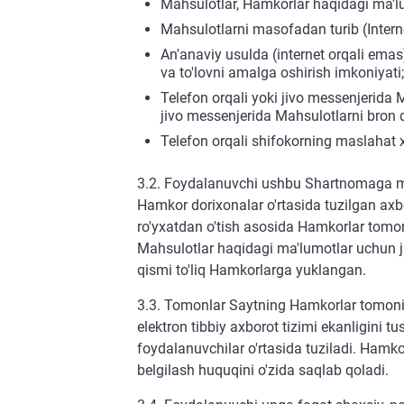
Mahsulotlar, Hamkorlar haqidagi ma'lum
Mahsulotlarni masofadan turib (Interne
An'anaviy usulda (internet orqali ema
va to'lovni amalga oshirish imkoniyati;
Telefon orqali yoki jivo messenjerida
jivo messenjerida Mahsulotlarni bron 
Telefon orqali shifokorning maslahat 
3.2. Foydalanuvchi ushbu Shartnomaga mu
Hamkor dorixonalar o'rtasida tuzilgan axb
ro'yxatdan o'tish asosida Hamkorlar tomoni
Mahsulotlar haqidagi ma'lumotlar uchun jav
qismi to'liq Hamkorlarga yuklangan.
3.3. Tomonlar Saytning Hamkorlar tomoni
elektron tibbiy axborot tizimi ekanligini t
foydalanuvchilar o'rtasida tuziladi. Hamkor
belgilash huquqini o'zida saqlab qoladi.