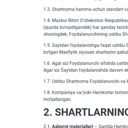
1.3. Shartnoma hamma uchun standart va
1.4. Mazkur Bitim O‘zbekiston Respublikas
(quyida ko'rsatilgandek) har qanday tarzd
shuningdek, Foydalanuvchining ushbu Shart
1.5. Saytdan foydalanishga faqat ushbu 
bo'lgan Maxfiylik siyosati shartlarini qabu
1.6. Agar siz Foydalanuvchi sifatida ushb
Agar siz Saytdan foydalanishda davom etsa
1.7. Ushbu Shartnoma Foydalanuvchi va K
1.8. Kompaniya va/yoki Hamkorlar tomonid
mo‘ljallangan.
2. SHARTLARNING
2.1.
Axborot materiallari
– Saytda Hamkorl