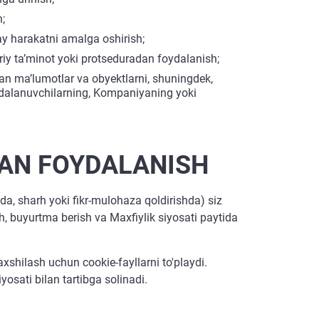
;
y harakatni amalga oshirish;
uriy taʼminot yoki protseduradan foydalanish;
n maʼlumotlar va obyektlarni, shuningdek,
oydalanuvchilarning, Kompaniyaning yoki
DAN FOYDALANISH
a, sharh yoki fikr-mulohaza qoldirishda) siz
, buyurtma berish va Maxfiylik siyosati paytida
xshilash uchun cookie-fayllarni to'playdi.
osati bilan tartibga solinadi.