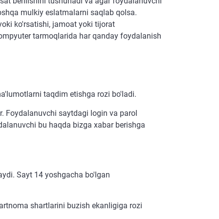
sat berilishini tushunadi va agar foydalanuvchi
oshqa mulkiy eslatmalarni saqlab qolsa.
ki ko'rsatishi, jamoat yoki tijorat
 kompyuter tarmoqlarida har qanday foydalanish
a'lumotlarni taqdim etishga rozi bo'ladi.
ir. Foydalanuvchi saytdagi login va parol
oydalanuvchi bu haqda bizga xabar berishga
laydi. Sayt 14 yoshgacha bo'lgan
rtnoma shartlarini buzish ekanligiga rozi