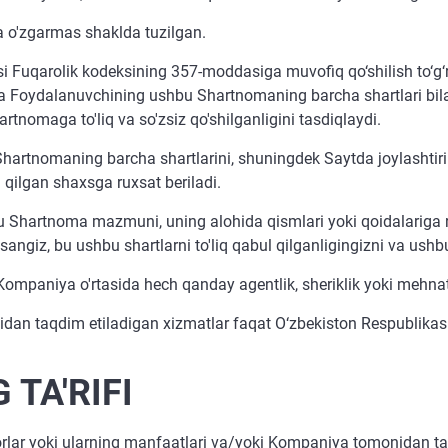
 o'zgarmas shaklda tuzilgan.
i Fuqarolik kodeksining 357-moddasiga muvofiq qo‘shilish to‘g‘
a Foydalanuvchining ushbu Shartnomaning barcha shartlari bilan 
nomaga to'liq va so'zsiz qo'shilganligini tasdiqlaydi.
Shartnomaning barcha shartlarini, shuningdek Saytda joylashti
l qilgan shaxsga ruxsat beriladi.
u Shartnoma mazmuni, uning alohida qismlari yoki qoidalariga roz
ngiz, bu ushbu shartlarni to'liq qabul qilganligingizni va ushbu
ompaniya o'rtasida hech qanday agentlik, sheriklik yoki mehna
an taqdim etiladigan xizmatlar faqat O‘zbekiston Respublikas
 TA'RIFI
ar yoki ularning manfaatlari va/yoki Kompaniya tomonidan tar