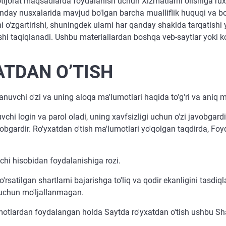
tijorat maqsadlarda foydalanish uchun Xizmatlarni olishiga rux
anday nusxalarida mavjud bo'lgan barcha mualliflik huquqi va b
o'zgartirishi, shuningdek ularni har qanday shaklda tarqatishi yo
shi taqiqlanadi. Ushbu materiallardan boshqa veb-saytlar yoki
ATDAN O’TISH
anuvchi o'zi va uning aloqa ma'lumotlari haqida to'g'ri va aniq m
vchi login va parol oladi, uning xavfsizligi uchun o'zi javobgard
obgardir. Ro'yxatdan o'tish ma'lumotlari yo'qolgan taqdirda, F
chi hisobidan foydalanishiga rozi.
satilgan shartlarni bajarishga to'liq va qodir ekanligini tasdiq
uchun mo'ljallanmagan.
motlardan foydalangan holda Saytda ro'yxatdan o'tish ushbu Sha