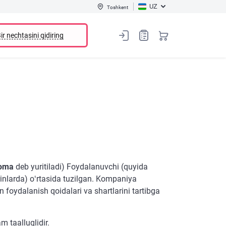
UZ
Toshkent
ir nechtasini qidiring
noma
deb yuritiladi) Foydalanuvchi (quyida
inlarda) oʻrtasida tuzilgan. Kompaniya
 foydalanish qoidalari va shartlarini tartibga
m taalluqlidir.