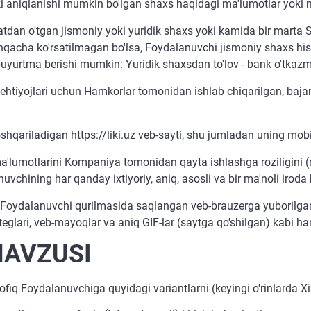
i aniqlanishi mumkin bo'lgan shaxs haqidagi ma'lumotlar yoki m
atdan o'tgan jismoniy yoki yuridik shaxs yoki kamida bir marta
hqacha ko'rsatilmagan bo'lsa, Foydalanuvchi jismoniy shaxs his
buyurtma berishi mumkin: Yuridik shaxsdan to'lov - bank o'tkazm
ehtiyojlari uchun Hamkorlar tomonidan ishlab chiqarilgan, bajar
riladigan https://liki.uz veb-sayti, shu jumladan uning mobil v
'lumotlarini Kompaniya tomonidan qayta ishlashga roziligini (ru
anuvchining har qanday ixtiyoriy, aniq, asosli va bir ma'noli iroda
 Foydalanuvchi qurilmasida saqlangan veb-brauzerga yuborilgan bi
 teglari, veb-mayoqlar va aniq GIF-lar (saytga qo'shilgan) kabi h
MAVZUSI
Foydalanuvchiga quyidagi variantlarni (keyingi o'rinlarda Xizm