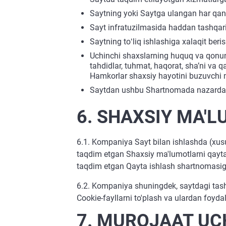
Saytning yoki Saytga ulangan har qand
Sayt infratuzilmasida haddan tashqari
Saytning toʻliq ishlashiga xalaqit ber
Uchinchi shaxslarning huquq va qonun
tahdidlar, tuhmat, haqorat, shaʼni va 
Hamkorlar shaxsiy hayotini buzuvchi m
Saytdan ushbu Shartnomada nazarda 
6. SHAXSIY MA'
6.1. Kompaniya Sayt bilan ishlashda (xusu
taqdim etgan Shaxsiy ma'lumotlarni qayta 
taqdim etgan Qayta ishlash shartnomasig
6.2. Kompaniya shuningdek, saytdagi tashri
Cookie-fayllarni to'plash va ulardan foyda
7. MUROJAAT UC