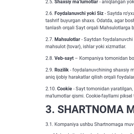
2.5.
Shaxsiy ma'lumotlar
- aniqlangan yok
2.6.
Foydalanuvchi yoki Siz
- Saytda ro'yx
tashrif buyurgan shaxs. Odatda, agar bos
tanlash orqali Sayt orqali Mahsulotlarga 
2.7.
Mahsulotlar
- Saytdan foydalanuvchi 
mahsulot (tovar), ishlar yoki xizmatlar.
2.8.
Veb-sayt
– Kompaniya tomonidan boshqa
2.9.
Rozilik
- foydalanuvchining shaxsiy ma
aniq ijobiy harakatlar qilish orqali foydal
2.10.
Cookie
- Sayt tomonidan yaratilgan,
ma'lumotlar qismi. Cookie-fayllarni piksel
3. SHARTNOMA 
3.1. Kompaniya ushbu Shartnomaga muvofiq 