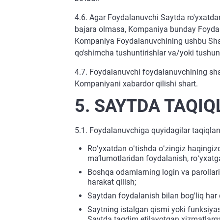
4.6. Agar Foydalanuvchi Saytda ro'yxatda
bajara olmasa, Kompaniya bunday Foydalanu
Kompaniya Foydalanuvchining ushbu Shar
qo'shimcha tushuntirishlar va/yoki tushun
4.7. Foydalanuvchi foydalanuvchining shax
Kompaniyani xabardor qilishi shart.
5. SAYTDA TAQI
5.1. Foydalanuvchiga quyidagilar taqiqlan
Roʻyxatdan oʻtishda oʻzingiz haqingiz
maʼlumotlaridan foydalanish, roʻyxatg
Boshqa odamlarning login va parollarig
harakat qilish;
Saytdan foydalanish bilan bog'liq har 
Saytning istalgan qismi yoki funksiya
Saytda taqdim etilayotgan xizmatlarga 