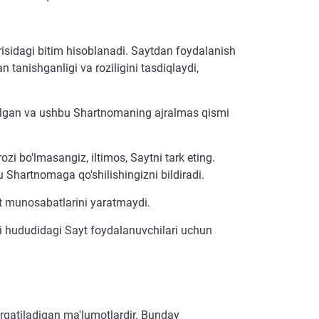
risidagi bitim hisoblanadi. Saytdan foydalanish
tanishganligi va roziligini tasdiqlaydi,
rilgan va ushbu Shartnomaning ajralmas qismi
i bo'lmasangiz, iltimos, Saytni tark eting.
 Shartnomaga qo'shilishingizni bildiradi.
t munosabatlarini yaratmaydi.
i hududidagi Sayt foydalanuvchilari uchun
qatiladigan ma'lumotlardir. Bunday