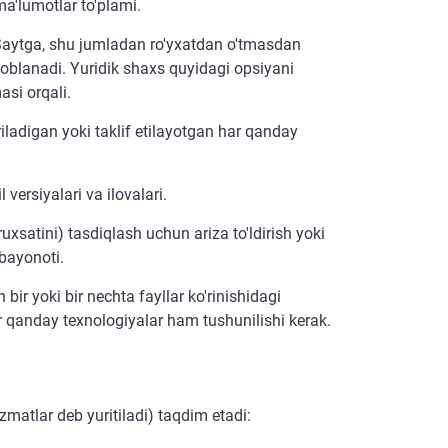
a'lumotlar to'plami.
 Saytga, shu jumladan ro'yxatdan o'tmasdan
oblanadi. Yuridik shaxs quyidagi opsiyani
asi orqali.
iladigan yoki taklif etilayotgan har qanday
ersiyalari va ilovalari.
xsatini) tasdiqlash uchun ariza to'ldirish yoki
 bayonoti.
r yoki bir nechta fayllar ko'rinishidagi
ar qanday texnologiyalar ham tushunilishi kerak.
atlar deb yuritiladi) taqdim etadi: