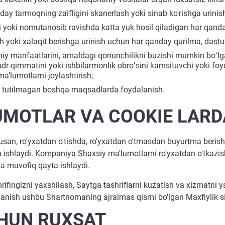
ay tarmoqning zaifligini skanerlash yoki sinab ko'rishga urinish
 yoki nomutanosib ravishda katta yuk hosil qiladigan har qanda
ish yoki xalaqit berishga urinish uchun har qanday qurilma, dast
iy manfaatlarini, amaldagi qonunchilikni buzishi mumkin boʻlga
qadr-qimmatini yoki ishbilarmonlik obroʻsini kamsituvchi yoki f
aʼlumotlarni joylashtirish;
tutilmagan boshqa maqsadlarda foydalanish.
LUMOTLAR VA COOKIE LAR
san, ro'yxatdan o'tishda, ro'yxatdan o'tmasdan buyurtma berishd
ishlaydi. Kompaniya Shaxsiy ma'lumotlarni ro'yxatdan o'tkazish
a muvofiq qayta ishlaydi.
fingizni yaxshilash, Saytga tashriflarni kuzatish va xizmatni ya
lanish ushbu Shartnomaning ajralmas qismi bo'lgan Maxfiylik siy
HUN RUXSAT