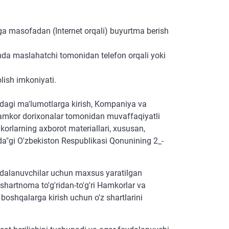
rga masofadan (Internet orqali) buyurtma berish
amda maslahatchi tomonidan telefon orqali yoki
lish imkoniyati.
dagi ma'lumotlarga kirish, Kompaniya va
 Hamkor dorixonalar tomonidan muvaffaqiyatli
korlarning axborot materiallari, xususan,
ida"gi O'zbekiston Respublikasi Qonunining 2_-
dalanuvchilar uchun maxsus yaratilgan
 shartnoma to'g'ridan-to'g'ri Hamkorlar va
 boshqalarga kirish uchun o'z shartlarini