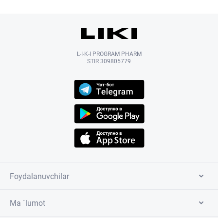
L-I-K-I PROGRAM PHARM
STIR 309805779
Foydalanuvchilar
Ma `lumot