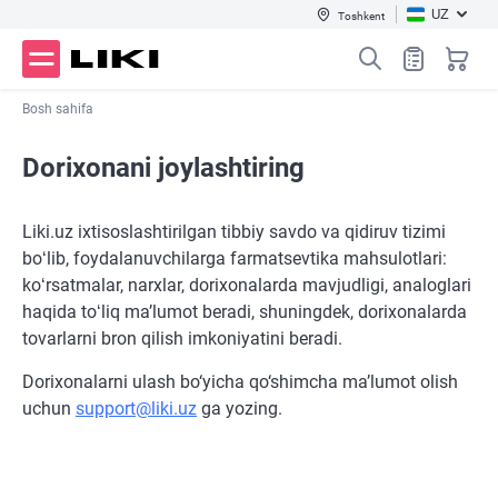
UZ
Toshkent
Bosh sahifa
Dorixonani joylashtiring
Liki.uz ixtisoslashtirilgan tibbiy savdo va qidiruv tizimi
boʻlib, foydalanuvchilarga farmatsevtika mahsulotlari:
koʻrsatmalar, narxlar, dorixonalarda mavjudligi, analoglari
haqida toʻliq maʼlumot beradi, shuningdek, dorixonalarda
tovarlarni bron qilish imkoniyatini beradi.
Dorixonalarni ulash bo‘yicha qo‘shimcha ma’lumot olish
uchun
support@liki.uz
ga yozing.