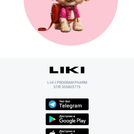
L-I-K-I PROGRAM PHARM
STIR 309805779