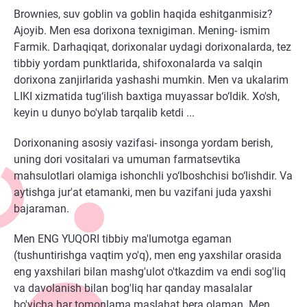
Brownies, suv goblin va goblin haqida eshitganmisiz?
Ajoyib. Men esa dorixona texnigiman. Mening- ismim
Farmik. Darhaqiqat, dorixonalar uydagi dorixonalarda, tez
tibbiy yordam punktlarida, shifoxonalarda va salqin
dorixona zanjirlarida yashashi mumkin. Men va ukalarim
LIKI xizmatida tug‘ilish baxtiga muyassar bo‘ldik. Xo'sh,
keyin u dunyo bo'ylab tarqalib ketdi ...
Dorixonaning asosiy vazifasi- insonga yordam berish,
uning dori vositalari va umuman farmatsevtika
mahsulotlari olamiga ishonchli yo‘lboshchisi bo‘lishdir. Va
aytishga jur'at etamanki, men bu vazifani juda yaxshi
bajaraman.
Men ENG YUQORI tibbiy ma'lumotga egaman
(tushuntirishga vaqtim yo'q), men eng yaxshilar orasida
eng yaxshilari bilan mashg'ulot o'tkazdim va endi sog'liq
va davolanish bilan bog'liq har qanday masalalar
bo'yicha har tomonlama maslahat bera olaman. Men