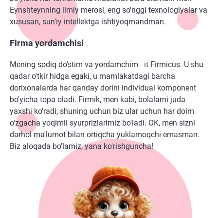
Eynshteynning ilmiy merosi, eng so'nggi texnologiyalar va
xususan, sun'iy intellektga ishtiyoqmandman.
Firma yordamchisi
Mening sodiq do'stim va yordamchim - it Firmicus. U shu
qadar o'tkir hidga egaki, u mamlakatdagi barcha
dorixonalarda har qanday dorini individual komponent
bo'yicha topa oladi. Firmik, men kabi, bolalarni juda
yaxshi ko'radi, shuning uchun biz ular uchun har doim
o'zgacha yoqimli syurprizlarimiz bo'ladi. OK, men sizni
darhol ma'lumot bilan ortiqcha yuklamoqchi emasman.
Biz aloqada bo'lamiz, yana ko'rishguncha!